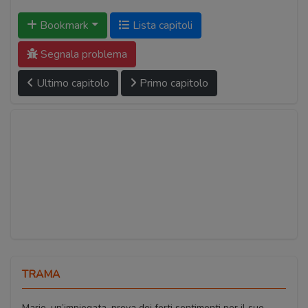
Bookmark
Lista capitoli
Segnala problema
Ultimo capitolo
Primo capitolo
TRAMA
Marie, un’impiegata, prova dei forti sentimenti per il suo