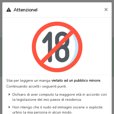
×
Attenzione!
Tutti i Doujinshi e Manga per adulti (+18) sono stati trasferiti
sul nostro nuovo sito (
mangaworldadult.net
); invece, per i
Manga classici, puoi utilizzare
MangaWorld
.
Potrai effettuare il
login
con il tuo account di MangaWorld
perchè
tutti i dati sono condivisi
tra i due siti,
quindi non
perderai alcun dato, inclusi bookmarks e premium
!
Stai per leggere un manga
vietato ad un pubblico minore
.
Continuando accetti i seguenti punti:
Dichiaro di aver compiuto la maggiore età in accordo con
la legislazione del mio paese di residenza.
Non ritengo che il nudo ed immagini oscene o esplicite
urtino la mia persona in alcun modo.