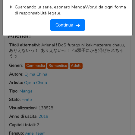
Guardando la serie, esonero MangaWorld da ogni forma
di responsabilità legale.
Continua
Arienai !
Titoli alternativi:
Arienai ! DoS futago ni kakimazerare chauu,
ありえないっ！, ありえないっ！ドS双子にかき混ぜられちゃ
うっ
Generi:
Commedia
Romantico
Adulti
Autore:
Ojima China
Artista:
Ojima China
Tipo:
Manga
Stato:
Finito
Visualizzazioni:
138828
Anno di uscita:
2019
Capitoli totali:
2
Fansub:
Aine Team