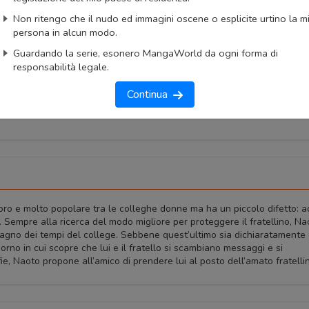
AnimeList
AniList
Non ritengo che il nudo ed immagini oscene o esplicite urtino la m
ngaUpdates
persona in alcun modo.
Guardando la serie, esonero MangaWorld da ogni forma di
okmark
Lista capitoli
Segnala problema
responsabilità legale.
imo capitolo
Primo capitolo
Continua
oro e molto popolare tra le colleghe donne ma ha un piccolo difetto: 
 Sempre alla ricerca del modo migliore per proteggere il fratellino, Na
agno dei tempi del college. Sebbene quest’ultimo sia dichiaratamente 
orno in cui scopre che lui e il fratello si scambiano messaggi e si
ie, Naoto propone all’amico di prendere lui al posto dell’amato fratelli