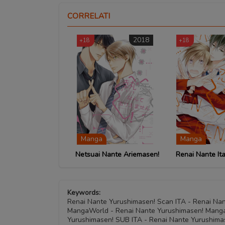
CORRELATI
2018
+18
+18
Manga
Manga
Netsuai Nante Ariemasen!
Renai Nante It
Keywords:
Renai Nante Yurushimasen! Scan ITA - Renai Na
MangaWorld - Renai Nante Yurushimasen! Manga
Yurushimasen! SUB ITA - Renai Nante Yurushimas