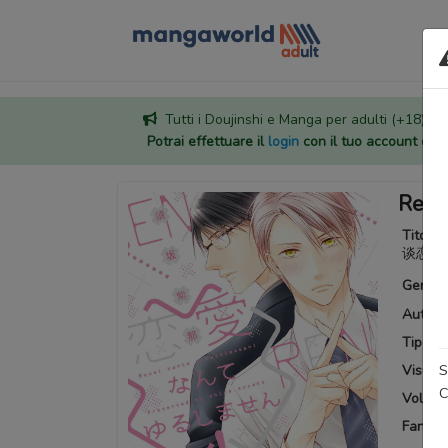
Tutti i Doujinshi e Manga per adulti (+18) sono
Potrai effettuare il
login
con il tuo account di
Rena
Titoli a
谈恋爱
Generi
Autore
Tipo:
M
S
Visuali
C
Volumi 
Fansub