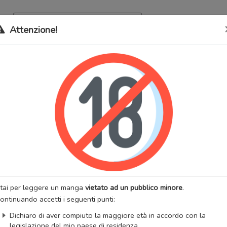
Archivio
Bookma
Attenzione!
 stati trasferiti sul nostro nuovo sito (
mangaworldadult.net
); invece,
 MangaWorld
perchè
tutti i dati sono condivisi
tra i due siti,
quindi non pe
i Nante Yurushimasen!
lternativi:
Romance Isn't Allowed!, 恋愛なんてゆるしません！, 我可
:
Drammatico
Romantico
Slice of Life
Yaoi
:
SUZAKA Shina
Artista:
SUZAKA Shina
anga
Stato:
Finito
tai per leggere un manga
vietato ad un pubblico minore
.
zzazioni:
73916
Anno di uscita:
2016
ontinuando accetti i seguenti punti:
totali:
1
Capitoli totali:
6
Dichiaro di aver compiuto la maggiore età in accordo con la
:
Amethyst Eyes
legislazione del mio paese di residenza.