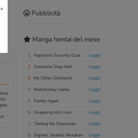
ia
Pubblicità
Manga hentai
del mese
1
Hypnotist Security Guar
Leggi!
2
Someone Stop Her!
Leggi!
3
My Other Girlfriend
Leggi!
4
Matrimoney Game
Leggi!
adora
oto
5
Family Again
Leggi!
gay,
6
Snapping into Love
Leggi!
no!
7
Taming My Stepsister
Leggi!
8
Signed, Sealed, Mistaken
Leggi!