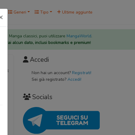
rk
Generi
Tipo
Ultime aggiunte
×
 per i Manga classici, puoi utilizzare
MangaWorld
.
rderai alcun dato, inclusi bookmarks e premium
!
Accedi
不允许你
Non hai un account?
Registrati!
Sei già registrato?
Accedi!
Socials