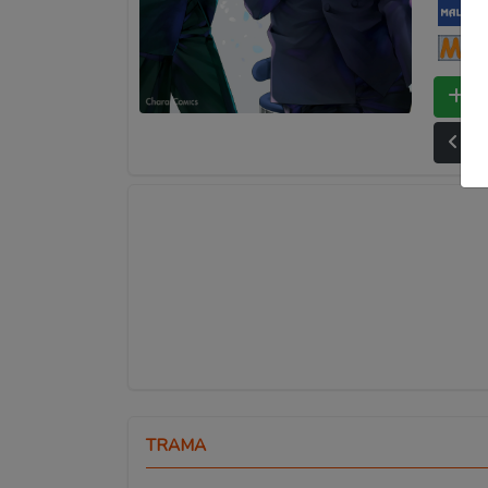
My
Ma
Bo
Ult
TRAMA