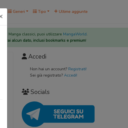
rk
Generi
Tipo
Ultime aggiunte
×
 per i Manga classici, puoi utilizzare
MangaWorld
.
rderai alcun dato, inclusi bookmarks e premium
!
Accedi
が復縁,
Non hai un account?
Registrati!
Sei già registrato?
Accedi!
Socials