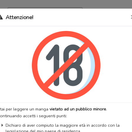
Archivio
Bookma
Attenzione!
 stati trasferiti sul nostro nuovo sito (
mangaworldadult.net
); invece,
 MangaWorld
perchè
tutti i dati sono condivisi
tra i due siti,
quindi non pe
 ga Fukuen
lternativi:
Seeing You Again, Takaga Fukuen, ขอรักคืนใจ (Thai), たか
你相遇
:
Drammatico
Yaoi
:
MITA Homuro
Artista:
MITA Homuro
anga
Stato:
Finito
tai per leggere un manga
vietato ad un pubblico minore
.
zzazioni:
51014
Anno di uscita:
2016
ontinuando accetti i seguenti punti:
totali:
1
Capitoli totali:
6
Dichiaro di aver compiuto la maggiore età in accordo con la
:
Sweet Temptress
legislazione del mio paese di residenza.