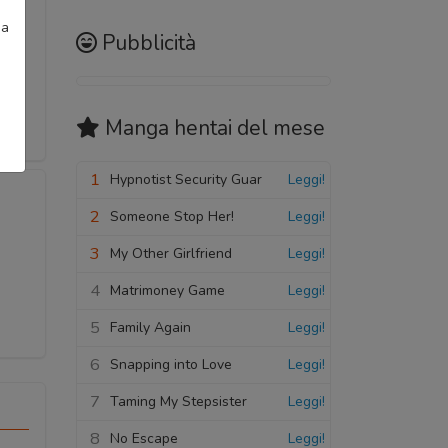
ia
Pubblicità
Manga hentai
del mese
1
Hypnotist Security Guar
Leggi!
2
Someone Stop Her!
Leggi!
3
My Other Girlfriend
Leggi!
4
Matrimoney Game
Leggi!
5
Family Again
Leggi!
6
Snapping into Love
Leggi!
7
Taming My Stepsister
Leggi!
8
No Escape
Leggi!