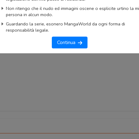
AnimeList
AniList
Non ritengo che il nudo ed immagini oscene o esplicite urtino la m
ngaUpdates
persona in alcun modo.
Guardando la serie, esonero MangaWorld da ogni forma di
okmark
Lista capitoli
Segnala problema
responsabilità legale.
imo capitolo
Primo capitolo
Continua