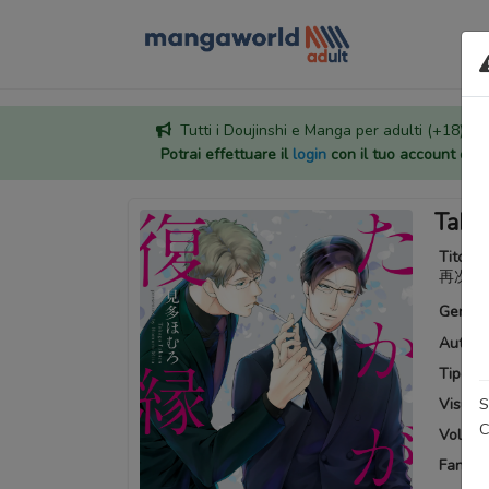
Tutti i Doujinshi e Manga per adulti (+18) sono
Potrai effettuare il
login
con il tuo account di
Taka
Titoli a
再次与
Generi
Autore
Tipo:
M
S
Visuali
C
Volumi 
Fansub