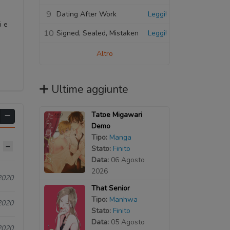
9
Dating After Work
Leggi!
i e
10
Signed, Sealed, Mistaken
Leggi!
Altro
Ultime aggiunte
Tatoe Migawari
Demo
Tipo:
Manga
Stato:
Finito
Data:
06 Agosto
2026
2020
That Senior
Tipo:
Manhwa
2020
Stato:
Finito
Data:
05 Agosto
2020