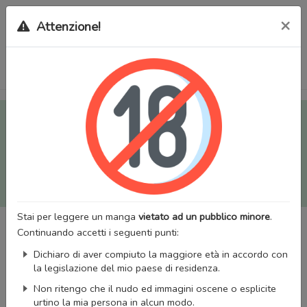
×
Attenzione!
Tutti i Doujinshi e Manga per adulti (+18) sono stati trasferiti
sul nostro nuovo sito (
mangaworldadult.net
); invece, per i
Manga classici, puoi utilizzare
MangaWorld
.
Potrai effettuare il
login
con il tuo account di MangaWorld
perchè
tutti i dati sono condivisi
tra i due siti,
quindi non
perderai alcun dato, inclusi bookmarks e premium
!
Stai per leggere un manga
vietato ad un pubblico minore
.
Continuando accetti i seguenti punti:
Dichiaro di aver compiuto la maggiore età in accordo con
la legislazione del mio paese di residenza.
Non ritengo che il nudo ed immagini oscene o esplicite
urtino la mia persona in alcun modo.