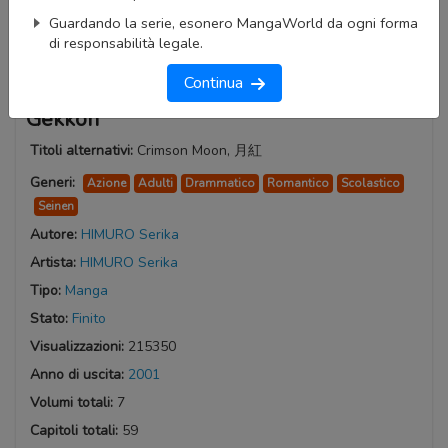
Guardando la serie, esonero MangaWorld da ogni forma
di responsabilità legale.
Continua
Gekkoh
Titoli alternativi:
Crimson Moon, 月紅
Generi:
Azione
Adulti
Drammatico
Romantico
Scolastico
Seinen
Autore:
HIMURO Serika
Artista:
HIMURO Serika
Tipo:
Manga
Stato:
Finito
Visualizzazioni:
215350
Anno di uscita:
2001
Volumi totali:
7
Capitoli totali:
59