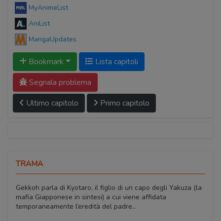
MyAnimeList
AniList
MangaUpdates
Bookmark
Lista capitoli
Segnala problema
Ultimo capitolo
Primo capitolo
TRAMA
Gekkoh parla di Kyotaro, il figlio di un capo degli Yakuza (la
mafia Giapponese in sintesi) a cui viene affidata
temporaneamente l’eredità del padre…