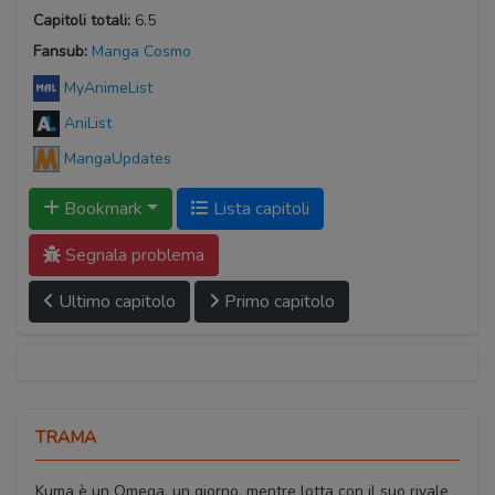
Capitoli totali:
6.5
Fansub:
Manga Cosmo
MyAnimeList
AniList
MangaUpdates
Bookmark
Lista capitoli
Segnala problema
Ultimo capitolo
Primo capitolo
TRAMA
Kuma è un Omega, un giorno, mentre lotta con il suo rivale