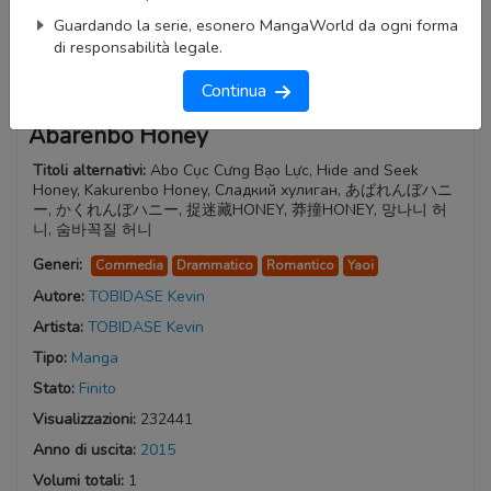
Guardando la serie, esonero MangaWorld da ogni forma
di responsabilità legale.
Continua
Abarenbo Honey
Titoli alternativi:
Abo Cục Cưng Bạo Lực, Hide and Seek
Honey, Kakurenbo Honey, Сладкий хулиган, あばれんぼハニ
ー, かくれんぼハニー, 捉迷藏HONEY, 莽撞HONEY, 망나니 허
니, 숨바꼭질 허니
Generi:
Commedia
Drammatico
Romantico
Yaoi
Autore:
TOBIDASE Kevin
Artista:
TOBIDASE Kevin
Tipo:
Manga
Stato:
Finito
Visualizzazioni:
232441
Anno di uscita:
2015
Volumi totali:
1