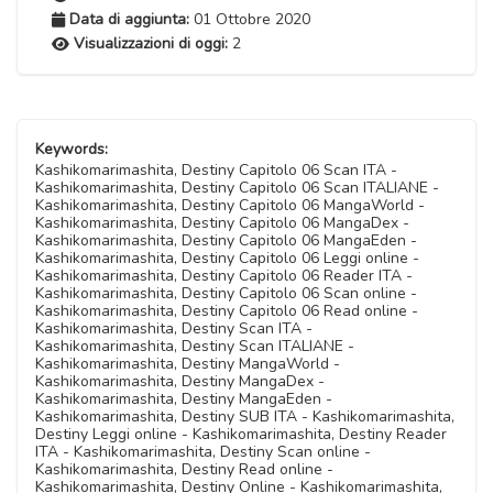
Data di aggiunta:
01 Ottobre 2020
Visualizzazioni di oggi:
2
Keywords:
Kashikomarimashita, Destiny Capitolo 06 Scan ITA -
Kashikomarimashita, Destiny Capitolo 06 Scan ITALIANE -
Kashikomarimashita, Destiny Capitolo 06 MangaWorld -
Kashikomarimashita, Destiny Capitolo 06 MangaDex -
Kashikomarimashita, Destiny Capitolo 06 MangaEden -
Kashikomarimashita, Destiny Capitolo 06 Leggi online -
Kashikomarimashita, Destiny Capitolo 06 Reader ITA -
Kashikomarimashita, Destiny Capitolo 06 Scan online -
Kashikomarimashita, Destiny Capitolo 06 Read online -
Kashikomarimashita, Destiny Scan ITA -
Kashikomarimashita, Destiny Scan ITALIANE -
Kashikomarimashita, Destiny MangaWorld -
Kashikomarimashita, Destiny MangaDex -
Kashikomarimashita, Destiny MangaEden -
Kashikomarimashita, Destiny SUB ITA - Kashikomarimashita,
Destiny Leggi online - Kashikomarimashita, Destiny Reader
ITA - Kashikomarimashita, Destiny Scan online -
Kashikomarimashita, Destiny Read online -
Kashikomarimashita, Destiny Online - Kashikomarimashita,