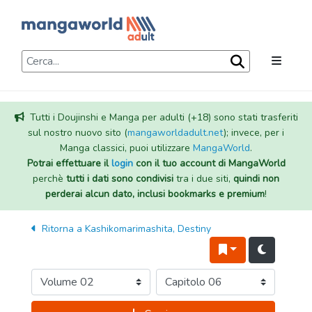
Tutti i Doujinshi e Manga per adulti (+18) sono stati trasferiti
sul nostro nuovo sito (
mangaworldadult.net
); invece, per i
Manga classici, puoi utilizzare
MangaWorld
.
Potrai effettuare il
login
con il tuo account di MangaWorld
perchè
tutti i dati sono condivisi
tra i due siti,
quindi non
perderai alcun dato, inclusi bookmarks e premium
!
Ritorna a
Kashikomarimashita, Destiny