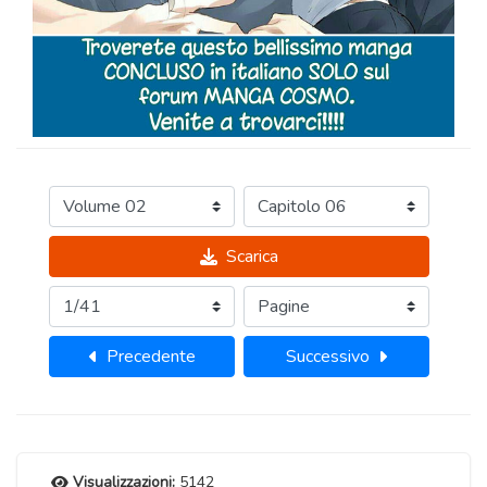
Scarica
Precedente
Successivo
Visualizzazioni:
5142