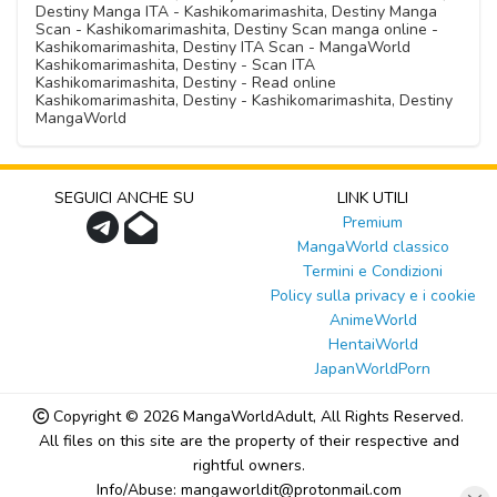
Destiny Manga ITA - Kashikomarimashita, Destiny Manga
Scan - Kashikomarimashita, Destiny Scan manga online -
Kashikomarimashita, Destiny ITA Scan - MangaWorld
Kashikomarimashita, Destiny - Scan ITA
Kashikomarimashita, Destiny - Read online
Kashikomarimashita, Destiny - Kashikomarimashita, Destiny
MangaWorld
SEGUICI ANCHE SU
LINK UTILI
Premium
MangaWorld classico
Termini e Condizioni
Policy sulla privacy e i cookie
AnimeWorld
HentaiWorld
JapanWorldPorn
Copyright © 2026
MangaWorldAdult
, All Rights Reserved.
All files on this site are the property of their respective and
rightful owners.
Info/Abuse: mangaworldit@protonmail.com