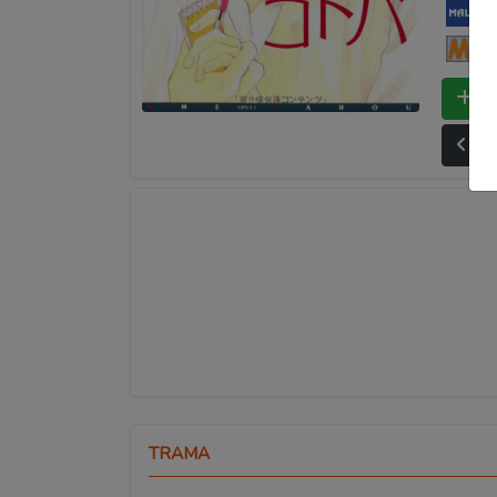
My
Ma
Bo
Ult
TRAMA