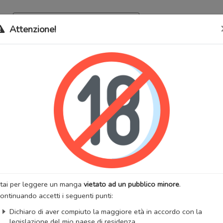
Archivio
Bookma
Attenzione!
 stati trasferiti sul nostro nuovo sito (
mangaworldadult.net
); invece,
 MangaWorld
perchè
tutti i dati sono condivisi
tra i due siti,
quindi non pe
hii (Itoshii) Kotoba
lternativi:
Itoshii Kotoba, Kanashii Kotoba, Sad (Lovely) Words, 愛シ
無聲的愛情話語
:
Drammatico
Romantico
Scolastico
Yaoi
:
Umetarou
Artista:
Umetarou
anga
Stato:
Finito
tai per leggere un manga
vietato ad un pubblico minore
.
zzazioni:
43293
Anno di uscita:
2007
ontinuando accetti i seguenti punti:
totali:
1
Capitoli totali:
5.5
Dichiaro di aver compiuto la maggiore età in accordo con la
:
Storm in Heaven
legislazione del mio paese di residenza.