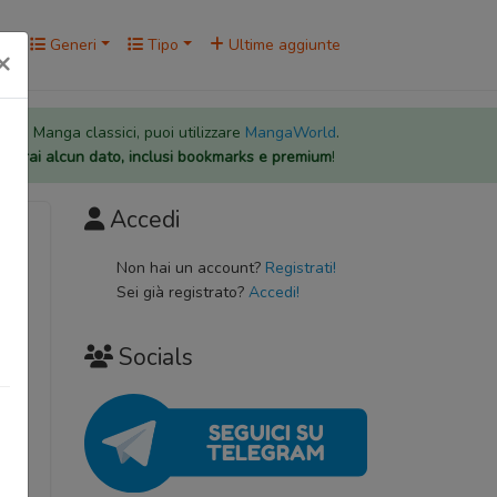
rk
Generi
Tipo
Ultime aggiunte
×
 per i Manga classici, puoi utilizzare
MangaWorld
.
rderai alcun dato, inclusi bookmarks e premium
!
Accedi
イコト
Non hai un account?
Registrati!
Sei già registrato?
Accedi!
Socials