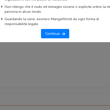
AnimeList
AniList
Non ritengo che il nudo ed immagini oscene o esplicite urtino la m
ngaUpdates
persona in alcun modo.
Guardando la serie, esonero MangaWorld da ogni forma di
okmark
Lista capitoli
Segnala problema
responsabilità legale.
imo capitolo
Primo capitolo
Continua