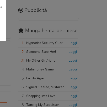
ia
Pubblicità
Manga hentai
del mese
1
Hypnotist Security Guar
Leggi!
2
Someone Stop Her!
Leggi!
3
My Other Girlfriend
Leggi!
4
Matrimoney Game
Leggi!
5
Family Again
Leggi!
6
Signed, Sealed, Mistaken
Leggi!
7
Snapping into Love
Leggi!
8
Taming My Stepsister
Leggi!