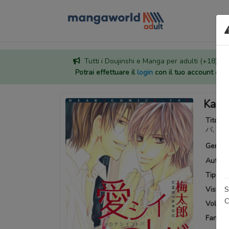
Tutti i Doujinshi e Manga per adulti (+18) sono
Potrai effettuare il
login
con il tuo account di
Kanas
Titoli a
バ, 
Generi
Autore
Tipo:
M
S
Visuali
C
Volumi 
Fansub