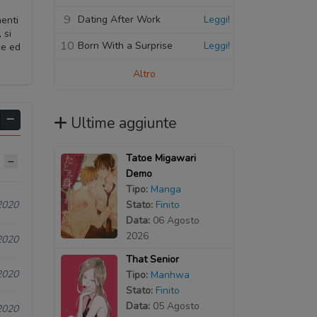
9
Dating After Work
Leggi!
enti
 si
10
Born With a Surprise
Leggi!
ce ed
Altro
Ultime aggiunte
Tatoe Migawari
Demo
Tipo:
Manga
Stato:
Finito
2020
Data:
06 Agosto
2026
2020
That Senior
2020
Tipo:
Manhwa
Stato:
Finito
Data:
05 Agosto
2020