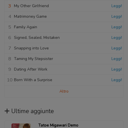
3
My Other Girlfriend
Leggi!
4
Matrimoney Game
Leggi!
5
Family Again
Leggi!
6
Signed, Sealed, Mistaken
Leggi!
7
Snapping into Love
Leggi!
8
Taming My Stepsister
Leggi!
9
Dating After Work
Leggi!
10
Born With a Surprise
Leggi!
Altro
Ultime aggiunte
Tatoe Migawari Demo