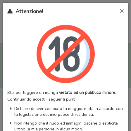
×
Attenzione!
Tutti i Doujinshi e Manga per adulti (+18) sono stati trasferiti
sul nostro nuovo sito (
mangaworldadult.net
); invece, per i
Manga classici, puoi utilizzare
MangaWorld
.
Potrai effettuare il
login
con il tuo account di MangaWorld
perchè
tutti i dati sono condivisi
tra i due siti,
quindi non
perderai alcun dato, inclusi bookmarks e premium
!
Stai per leggere un manga
vietato ad un pubblico minore
.
Continuando accetti i seguenti punti:
Dichiaro di aver compiuto la maggiore età in accordo con
la legislazione del mio paese di residenza.
Non ritengo che il nudo ed immagini oscene o esplicite
urtino la mia persona in alcun modo.