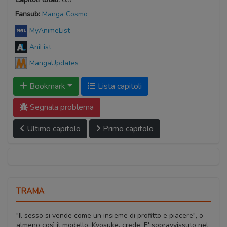
Fansub:
Manga Cosmo
MyAnimeList
AniList
MangaUpdates
Bookmark
Lista capitoli
Segnala problema
Ultimo capitolo
Primo capitolo
TRAMA
"Il sesso si vende come un insieme di profitto e piacere", o
almeno così il modello, Kyosuke, crede. E' sopravvissuto nel