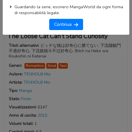
Guardando la serie, esonero MangaWorld da ogni forma
di responsabilità legale.
Continua
The Loose Cat Can't Stand Curiosity
Titoli alternativi:
ビッチな猫は好奇心に勝てない, 下流賤貓鬥
不過好奇心, 下流贱猫斗不过好奇心, Bitch na Neko wa
Koukishin ni Katenai
Generi:
Romantico
Smut
Yaoi
Autore:
TENNOUJI Mio
Artista:
TENNOUJI Mio
Tipo:
Manga
Stato:
Finito
Visualizzazioni:
6147
Anno di uscita:
2015
Volumi totali:
1
Capitoli totali:
6.5