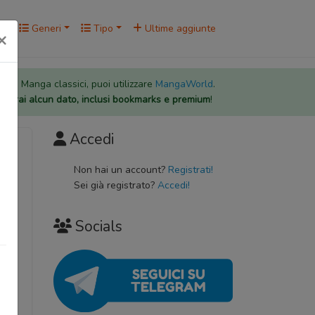
rk
Generi
Tipo
Ultime aggiunte
×
 per i Manga classici, puoi utilizzare
MangaWorld
.
rderai alcun dato, inclusi bookmarks e premium
!
Accedi
Non hai un account?
Registrati!
Sei già registrato?
Accedi!
Socials