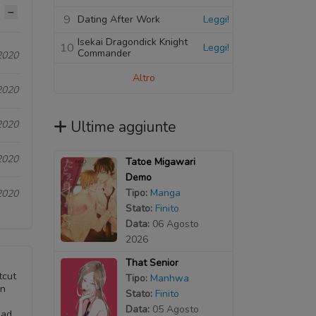
9
Dating After Work
Leggi!
Isekai Dragondick Knight
10
Leggi!
Commander
2020
Altro
2020
Ultime aggiunte
2020
2020
Tatoe Migawari
Demo
Tipo:
Manga
2020
Stato:
Finito
Data:
06 Agosto
2026
That Senior
tcut
Tipo:
Manhwa
an
Stato:
Finito
Data:
05 Agosto
ead