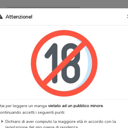
Archivio
Bookma
Attenzione!
 stati trasferiti sul nostro nuovo sito (
mangaworldadult.net
); invece,
 MangaWorld
perchè
tutti i dati sono condivisi
tra i due siti,
quindi non pe
tcut Love
lternativi:
ショートカット・ラブ!!, 極速愛情
:
Drammatico
Yaoi
:
SHU Kaori
Artista:
MINASE Masara
anga
Stato:
Finito
zzazioni:
36126
Anno di uscita:
2007
tai per leggere un manga
vietato ad un pubblico minore
.
totali:
1
Capitoli totali:
4.5
ontinuando accetti i seguenti punti:
:
Storm in Heaven
Dichiaro di aver compiuto la maggiore età in accordo con la
AnimeList
AniList
legislazione del mio paese di residenza.