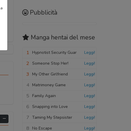
ia
Pubblicità
Manga hentai
del mese
1
Hypnotist Security Guar
Leggi!
2
Someone Stop Her!
Leggi!
3
My Other Girlfriend
Leggi!
4
Matrimoney Game
Leggi!
5
Family Again
Leggi!
6
Snapping into Love
Leggi!
7
Taming My Stepsister
Leggi!
8
No Escape
Leggi!