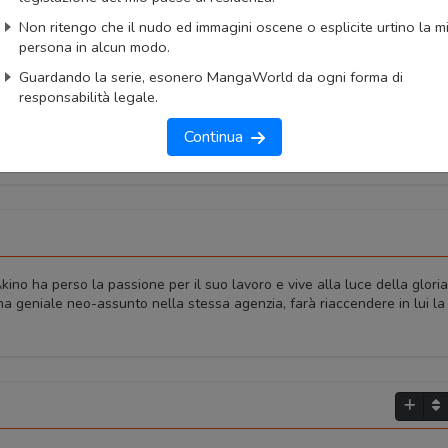
ngaUpdates
Non ritengo che il nudo ed immagini oscene o esplicite urtino la m
persona in alcun modo.
okmark
Lista capitoli
Segnala problema
Guardando la serie, esonero MangaWorld da ogni forma di
responsabilità legale.
imo capitolo
Primo capitolo
Continua
kino ha perso la passione per il suo lavoro e vive alla luce della gloria
a geniale neo-assunto nella stessa agenzia, farà riaccendere in lui la