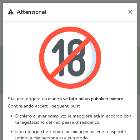
×
Attenzione!
Tutti i Doujinshi e Manga per adulti (+18) sono stati trasferiti
sul nostro nuovo sito (
mangaworldadult.net
); invece, per i
Manga classici, puoi utilizzare
MangaWorld
.
Potrai effettuare il
login
con il tuo account di MangaWorld
perchè
tutti i dati sono condivisi
tra i due siti,
quindi non
perderai alcun dato, inclusi bookmarks e premium
!
Stai per leggere un manga
vietato ad un pubblico minore
.
Continuando accetti i seguenti punti:
Dichiaro di aver compiuto la maggiore età in accordo con
la legislazione del mio paese di residenza.
Non ritengo che il nudo ed immagini oscene o esplicite
urtino la mia persona in alcun modo.