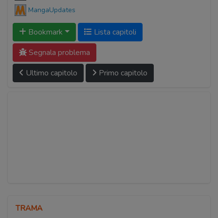
MangaUpdates
Bookmark
Lista capitoli
Segnala problema
Ultimo capitolo
Primo capitolo
TRAMA