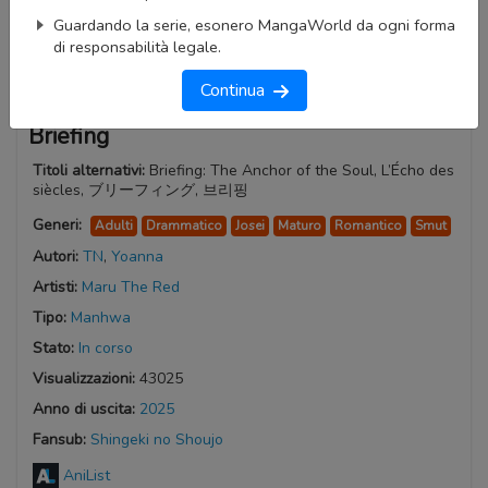
Guardando la serie, esonero MangaWorld da ogni forma
di responsabilità legale.
Continua
Briefing
Titoli alternativi:
Briefing: The Anchor of the Soul, L’Écho des
siècles, ブリーフィング, 브리핑
Generi:
Adulti
Drammatico
Josei
Maturo
Romantico
Smut
Autori:
TN
,
Yoanna
Artisti:
Maru The Red
Tipo:
Manhwa
Stato:
In corso
Visualizzazioni:
43025
Anno di uscita:
2025
Fansub:
Shingeki no Shoujo
AniList