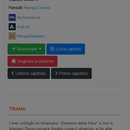
Fansub:
Manga Cosmo
MyAnimeList
AniList
MangaUpdates
Bookmark
Lista capitoli
Segnala problema
Ultimo capitolo
Primo capitolo
TRAMA
I miei colleghi mi chiamano “Demone delle Nevi” e non li
biasimo; Posso essere freddo come il ghiaccio, e ho alte