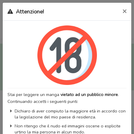
×
Attenzione!
Tutti i Doujinshi e Manga per adulti (+18) sono stati trasferiti
sul nostro nuovo sito (
mangaworldadult.net
); invece, per i
Manga classici, puoi utilizzare
MangaWorld
.
Potrai effettuare il
login
con il tuo account di MangaWorld
perchè
tutti i dati sono condivisi
tra i due siti,
quindi non
perderai alcun dato, inclusi bookmarks e premium
!
Stai per leggere un manga
vietato ad un pubblico minore
.
Continuando accetti i seguenti punti:
Dichiaro di aver compiuto la maggiore età in accordo con
la legislazione del mio paese di residenza.
Non ritengo che il nudo ed immagini oscene o esplicite
urtino la mia persona in alcun modo.