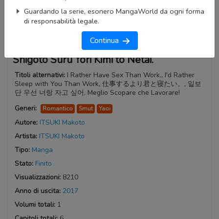
Guardando la serie, esonero MangaWorld da ogni forma
di responsabilità legale.
Continua
Shigoto Suru Yori Kimi to Netai.
Titoli alternativi:
I Rather Have Sex Than Work., I'd Rather
Sleep with You Than Work, 仕事するより君と寝たい。, 일보
단 우선 너랑 자고 싶어, Meglio Scopare che Lavorare!
Generi:
Romantico
Smut
Yaoi
Autore:
ITSUKI Makoto
Artista:
ITSUKI Makoto
Tipo:
Manga
Stato:
Finito
Visualizzazioni:
8210
Anno di uscita:
2017
Volumi totali:
1
Capitoli totali:
6