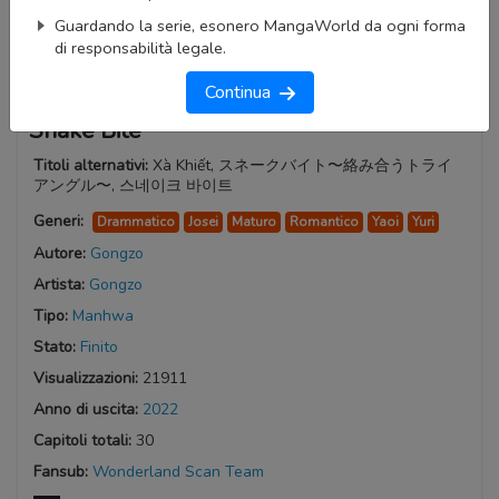
Guardando la serie, esonero MangaWorld da ogni forma
di responsabilità legale.
Continua
Snake Bite
Titoli alternativi:
Xà Khiết, スネークバイト〜絡み合うトライ
アングル〜, 스네이크 바이트
Generi:
Drammatico
Josei
Maturo
Romantico
Yaoi
Yuri
Autore:
Gongzo
Artista:
Gongzo
Tipo:
Manhwa
Stato:
Finito
Visualizzazioni:
21911
Anno di uscita:
2022
Capitoli totali:
30
Fansub:
Wonderland Scan Team