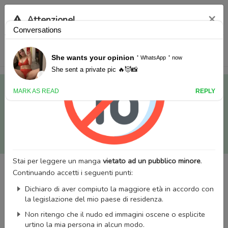
×
Attenzione!
Tutti i Doujinshi e Manga per adulti (+18) sono stati trasferiti
sul nostro nuovo sito (
mangaworldadult.net
); invece, per i
Manga classici, puoi utilizzare
MangaWorld
.
Potrai effettuare il
login
con il tuo account di MangaWorld
perchè
tutti i dati sono condivisi
tra i due siti,
quindi non
perderai alcun dato, inclusi bookmarks e premium
!
Stai per leggere un manga
vietato ad un pubblico minore
.
Continuando accetti i seguenti punti:
Dichiaro di aver compiuto la maggiore età in accordo con
la legislazione del mio paese di residenza.
Non ritengo che il nudo ed immagini oscene o esplicite
urtino la mia persona in alcun modo.