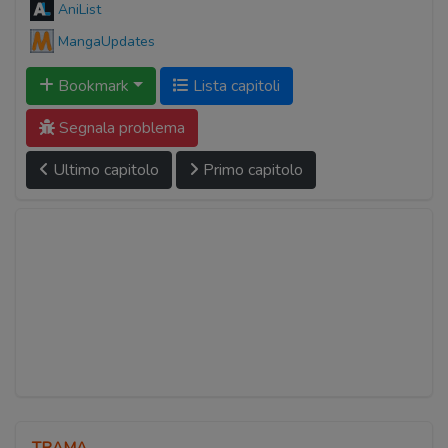
AniList
MangaUpdates
Bookmark
Lista capitoli
Segnala problema
Ultimo capitolo
Primo capitolo
TRAMA