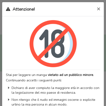
×
Attenzione!
Tutti i Doujinshi e Manga per adulti (+18) sono stati trasferiti
sul nostro nuovo sito (
mangaworldadult.net
); invece, per i
Manga classici, puoi utilizzare
MangaWorld
.
Potrai effettuare il
login
con il tuo account di MangaWorld
perchè
tutti i dati sono condivisi
tra i due siti,
quindi non
perderai alcun dato, inclusi bookmarks e premium
!
Stai per leggere un manga
vietato ad un pubblico minore
.
Continuando accetti i seguenti punti:
Dichiaro di aver compiuto la maggiore età in accordo con
la legislazione del mio paese di residenza.
Non ritengo che il nudo ed immagini oscene o esplicite
urtino la mia persona in alcun modo.