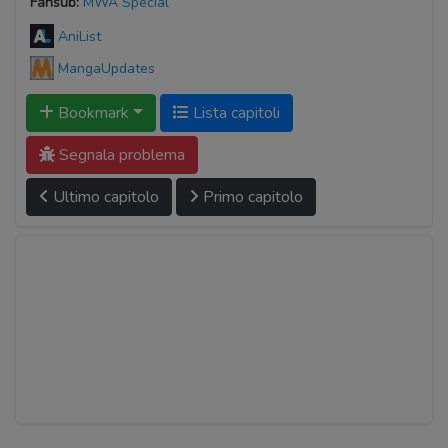
Fansub:
MWA Special
AniList
MangaUpdates
Bookmark
Lista capitoli
Segnala problema
Ultimo capitolo
Primo capitolo