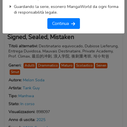
Guardando la serie, esonero MangaWorld da ogni forma
di responsabilità legale.
Continua
Signed, Sealed, Mistaken
Titoli alternativi:
Destinatario equivocado, Dubiose Lieferung,
Entrega Duvidosa, Mauvais Destinataire, Private Academy,
Prof. Climax, 最后的冲刺, 浪人学院, 衝刺重考班, 재수학원
Generi:
Adulti
Drammatico
Maturo
Scolastico
Seinen
Smut
Autore:
Melon Soda
Artista:
Tank Guy
Tipo:
Manhwa
Stato:
In corso
Visualizzazioni:
898097
Anno di uscita:
2025