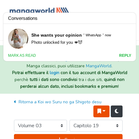
Tutti i Doujinshi e Manga per adulti (+18) sono stati trasferiti
sul nostro nuovo sito (
mangaworldadult.net
); invece, per i
Manga classici, puoi utilizzare
MangaWorld
.
Potrai effettuare il
login
con il tuo account di MangaWorld
perchè
tutti i dati sono condivisi
tra i due siti,
quindi non
perderai alcun dato, inclusi bookmarks e premium
!
Ritorna a
Koi wo Suru no ga Shigoto desu