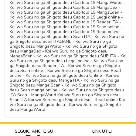
Koi wo Suru no ga Shigoto desu Capitolo 19 MangaWorld -
Koi wo Suru no ga Shigoto desu Capitolo 19 MangaDex -
Koi wo Suru no ga Shigoto desu Capitolo 19 MangaEden -
Koi wo Suru no ga Shigoto desu Capitolo 19 Leggi online -
Koi wo Suru no ga Shigoto desu Capitolo 19 Reader ITA -
Koi wo Suru no ga Shigoto desu Capitolo 19 Scan online -
Koi wo Suru no ga Shigoto desu Capitolo 19 Read online -
Koi wo Suru no ga Shigoto desu Scan ITA - Koi wo Suru no
ga Shigoto desu Scan ITALIANE - Koi wo Suru no ga
Shigoto desu MangaWorld - Koi wo Suru no ga Shigoto
desu MangaDex - Koi wo Suru no ga Shigoto desu
MangaEden - Koi wo Suru no ga Shigoto desu SUB ITA - Koi
wo Suru no ga Shigoto desu Leggi online - Koi wo Suru no
ga Shigoto desu Reader ITA - Koi wo Suru no ga Shigoto
desu Scan online - Koi wo Suru no ga Shigoto desu Read
online - Koi wo Suru no ga Shigoto desu Online - Koi wo
Suru no ga Shigoto desu Manga ITA - Koi wo Suru no ga
Shigoto desu Manga Scan - Koi wo Suru no ga Shigoto
desu Scan manga online - Koi wo Suru no ga Shigoto desu
ITA Scan - MangaWorld Koi wo Suru no ga Shigoto desu -
Scan ITA Koi wo Suru no ga Shigoto desu - Read online Koi
wo Suru no ga Shigoto desu - Koi wo Suru no ga Shigoto
desu MangaWorld
SEGUICI ANCHE SU
LINK UTILI