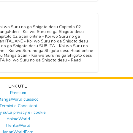
oi wo Suru no ga Shigoto desu Capitolo 02
MangaEden - Koi wo Suru no ga Shigoto desu
pitolo 02 Scan online - Koi wo Suru no ga
can ITALIANE - Koi wo Suru no ga Shigoto desu
no ga Shigoto desu SUB ITA - Koi wo Suru no
ine - Koi wo Suru no ga Shigoto desu Read online
esu Manga Scan - Koi wo Suru no ga Shigoto desu
TA Koi wo Suru no ga Shigoto desu - Read
LINK UTILI
Premium
angaWorld classico
Termini e Condizioni
y sulla privacy e i cookie
AnimeWorld
HentaiWorld
JapanWorldPorn