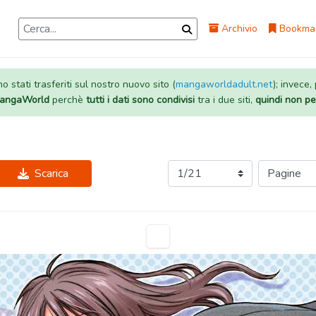
Archivio
Bookma
 stati trasferiti sul nostro nuovo sito (
mangaworldadult.net
); invece,
 MangaWorld
perchè
tutti i dati sono condivisi
tra i due siti,
quindi non pe
Scarica