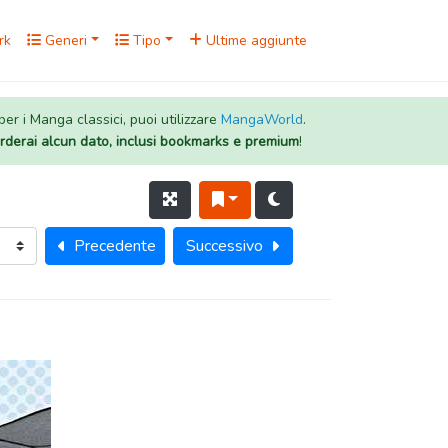
rk
Generi
Tipo
Ultime aggiunte
 per i Manga classici, puoi utilizzare
MangaWorld
.
rderai alcun dato, inclusi bookmarks e premium
!
Precedente
Successivo