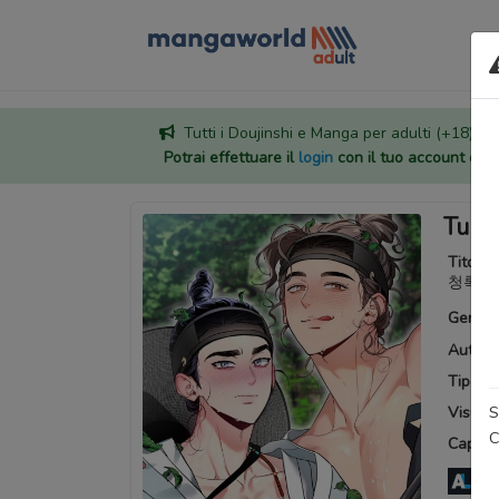
Tutti i Doujinshi e Manga per adulti (+18) sono
Potrai effettuare il
login
con il tuo account di
Turq
Titoli a
청록연
Generi
Autore
Tipo:
M
S
Visuali
C
Capitoli
An