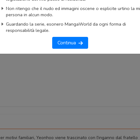
Non ritengo che il nudo ed immagini oscene o esplicite urtino la m
okmark
Lista capitoli
Segnala problema
persona in alcun modo.
imo capitolo
Primo capitolo
Guardando la serie, esonero MangaWorld da ogni forma di
responsabilità legale.
Continua
er motivi familiari, Yeonhoo viene trascinato con l'inganno dal fratello