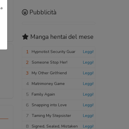
ia
Pubblicità
Manga hentai
del mese
1
Hypnotist Security Guar
Leggi!
2
Someone Stop Her!
Leggi!
3
My Other Girlfriend
Leggi!
4
Matrimoney Game
Leggi!
5
Family Again
Leggi!
6
Snapping into Love
Leggi!
7
Taming My Stepsister
Leggi!
8
Signed, Sealed, Mistaken
Leggi!