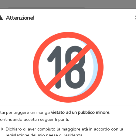
Archivio
Bookma
Attenzione!
 stati trasferiti sul nostro nuovo sito (
mangaworldadult.net
); invece,
 MangaWorld
perchè
tutti i dati sono condivisi
tra i due siti,
quindi non pe
uoise Love
lternativi:
[Ssangbang Uldyul Anthology] Turquoise Love, [쌍방울뎐 
가, 청록연가
:
Adulti
Drammatico
Fantasy
Storico
Romantico
Yaoi
:
Dosak
Artista:
Dosak
anhwa
Stato:
Finito
tai per leggere un manga
vietato ad un pubblico minore
.
zzazioni:
9782
Anno di uscita:
2023
ontinuando accetti i seguenti punti:
 totali:
8
Fansub:
DreamWorld
Dichiaro di aver compiuto la maggiore età in accordo con la
iList
MangaUpdates
legislazione del mio paese di residenza.