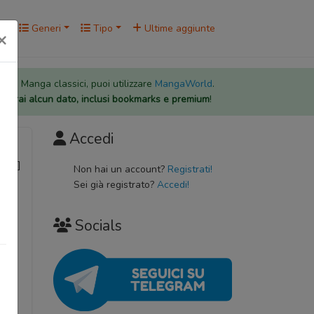
rk
Generi
Tipo
Ultime aggiunte
×
 per i Manga classici, puoi utilizzare
MangaWorld
.
rderai alcun dato, inclusi bookmarks e premium
!
Accedi
단편선]
Non hai un account?
Registrati!
Sei già registrato?
Accedi!
Socials