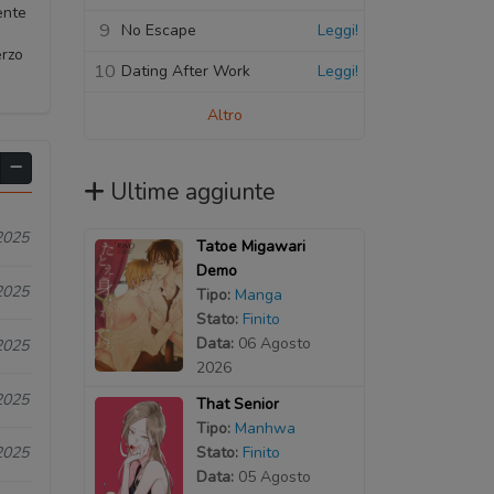
ente
9
No Escape
Leggi!
erzo
10
Dating After Work
Leggi!
Altro
Ultime aggiunte
2025
Tatoe Migawari
Demo
2025
Tipo:
Manga
Stato:
Finito
Data:
06 Agosto
2025
2026
2025
That Senior
Tipo:
Manhwa
Stato:
Finito
2025
Data:
05 Agosto