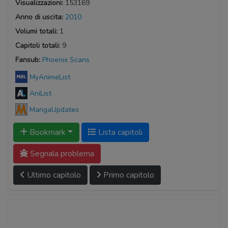
Visualizzazioni:
153169
Anno di uscita:
2010
Volumi totali:
1
Capitoli totali:
9
Fansub:
Phoenix Scans
MyAnimeList
AniList
MangaUpdates
Bookmark
Lista capitoli
Segnala problema
Ultimo capitolo
Primo capitolo