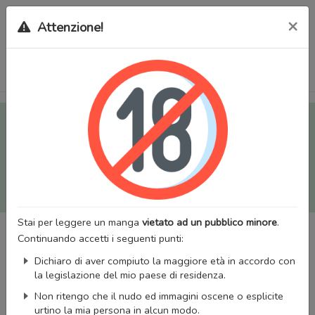
×
Attenzione!
Tutti i Doujinshi e Manga per adulti (+18) sono stati trasferiti
sul nostro nuovo sito (
mangaworldadult.net
); invece, per i
Manga classici, puoi utilizzare
MangaWorld
.
Potrai effettuare il
login
con il tuo account di MangaWorld
perchè
tutti i dati sono condivisi
tra i due siti,
quindi non
perderai alcun dato, inclusi bookmarks e premium
!
Stai per leggere un manga
vietato ad un pubblico minore
.
Continuando accetti i seguenti punti:
Dichiaro di aver compiuto la maggiore età in accordo con
la legislazione del mio paese di residenza.
Non ritengo che il nudo ed immagini oscene o esplicite
urtino la mia persona in alcun modo.