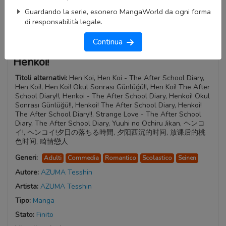
Guardando la serie, esonero MangaWorld da ogni forma
di responsabilità legale.
Continua
Henkoi!
Titoli alternativi:
Hen Koi, Hen Koi - The After School Diary,
Hen Koi!, Hen Koi! Okul Sonrası Günlüğü!!, Hen Koi! The After
School Diary!!, Henkoi - The After School Diary, Henkoi! Okul
Sonrası Günlüğü!!, Henkoi! The After School Diary, Henkoi!
The After School Diary!!, Strange Love - The After School
Diary, The After School Diary, Yuuhi no Ochiru Jikan, ヘンコ
イ!, ヘンコイ!夕日の落ちる時間, 夕阳西沉的时间, 放课后的桃
色时间, 畸情戀人
Generi:
Adulti
Commedia
Romantico
Scolastico
Seinen
Autore:
AZUMA Tesshin
Artista:
AZUMA Tesshin
Tipo:
Manga
Stato:
Finito