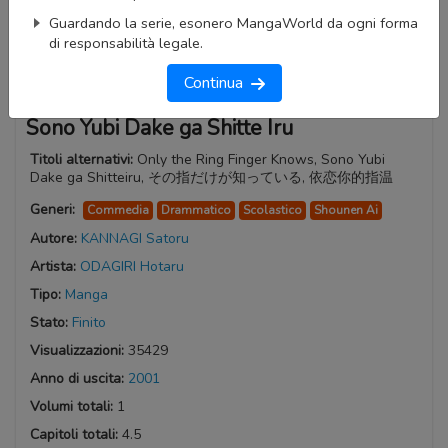
Guardando la serie, esonero MangaWorld da ogni forma
di responsabilità legale.
Continua
Sono Yubi Dake ga Shitte Iru
Titoli alternativi:
Only the Ring Finger Knows, Sono Yubi
Dake ga Shitteiru, その指だけが知っている, 依恋你的指温
Generi:
Commedia
Drammatico
Scolastico
Shounen Ai
Autore:
KANNAGI Satoru
Artista:
ODAGIRI Hotaru
Tipo:
Manga
Stato:
Finito
Visualizzazioni:
35429
Anno di uscita:
2001
Volumi totali:
1
Capitoli totali:
4.5