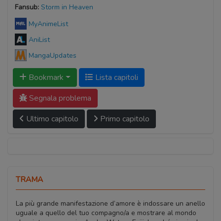
Fansub:
Storm in Heaven
MyAnimeList
AniList
MangaUpdates
Bookmark
Lista capitoli
Segnala problema
Ultimo capitolo
Primo capitolo
TRAMA
La più grande manifestazione d’amore è indossare un anello
uguale a quello del tuo compagno/a e mostrare al mondo