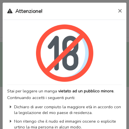
×
Attenzione!
Tutti i Doujinshi e Manga per adulti (+18) sono stati trasferiti
sul nostro nuovo sito (
mangaworldadult.net
); invece, per i
Manga classici, puoi utilizzare
MangaWorld
.
Potrai effettuare il
login
con il tuo account di MangaWorld
perchè
tutti i dati sono condivisi
tra i due siti,
quindi non
perderai alcun dato, inclusi bookmarks e premium
!
Stai per leggere un manga
vietato ad un pubblico minore
.
Continuando accetti i seguenti punti:
Dichiaro di aver compiuto la maggiore età in accordo con
la legislazione del mio paese di residenza.
Non ritengo che il nudo ed immagini oscene o esplicite
urtino la mia persona in alcun modo.