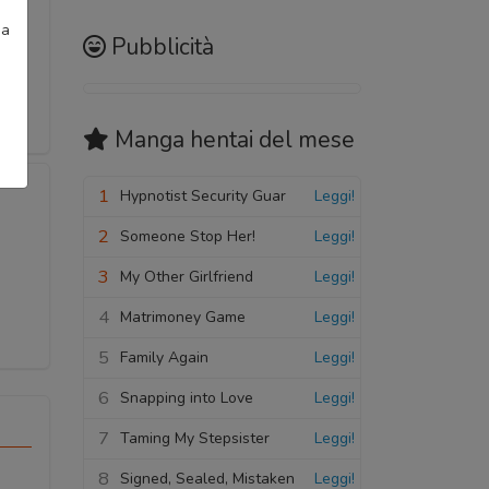
ia
Pubblicità
Manga hentai
del mese
1
Hypnotist Security Guar
Leggi!
2
Someone Stop Her!
Leggi!
3
My Other Girlfriend
Leggi!
4
Matrimoney Game
Leggi!
5
Family Again
Leggi!
6
Snapping into Love
Leggi!
7
Taming My Stepsister
Leggi!
8
Signed, Sealed, Mistaken
Leggi!