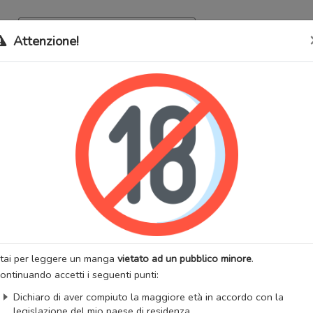
Archivio
Bookma
Attenzione!
 stati trasferiti sul nostro nuovo sito (
mangaworldadult.net
); invece,
 MangaWorld
perchè
tutti i dati sono condivisi
tra i due siti,
quindi non pe
led Webs
lternativi:
Caminos cruzados, Emaranhados, Enchevêtrement, Groviglio
ore, ワケありな私と先生と, 不正常关系, 走味的初戀, 불륜
:
Adulti
Drammatico
Romantico
Seinen
:
Seokmil
Artista:
Maetbatjwi
anhwa
Stato:
Finito
tai per leggere un manga
vietato ad un pubblico minore
.
zzazioni:
35387
Anno di uscita:
2022
ontinuando accetti i seguenti punti:
 totali:
40
Fansub:
MWA Special
Dichiaro di aver compiuto la maggiore età in accordo con la
iList
MangaUpdates
legislazione del mio paese di residenza.