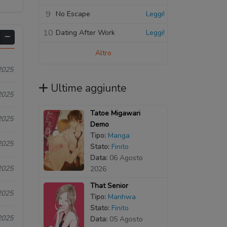
9
No Escape
Leggi!
10
Dating After Work
Leggi!
Altro
2025
Ultime aggiunte
2025
Tatoe Migawari
2025
Demo
Tipo:
Manga
2025
Stato:
Finito
Data:
06 Agosto
2025
2026
That Senior
2025
Tipo:
Manhwa
Stato:
Finito
2025
Data:
05 Agosto