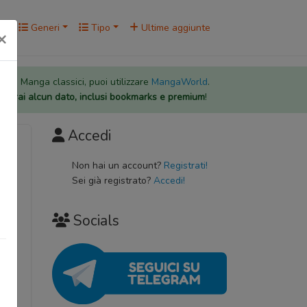
rk
Generi
Tipo
Ultime aggiunte
×
 per i Manga classici, puoi utilizzare
MangaWorld
.
rderai alcun dato, inclusi bookmarks e premium
!
Accedi
Non hai un account?
Registrati!
Sei già registrato?
Accedi!
Socials