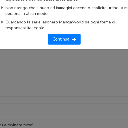
Non ritengo che il nudo ed immagini oscene o esplicite urtino la m
okmark
Lista capitoli
Segnala problema
persona in alcun modo.
imo capitolo
Primo capitolo
Guardando la serie, esonero MangaWorld da ogni forma di
responsabilità legale.
Continua
tu a rovinare tutto!