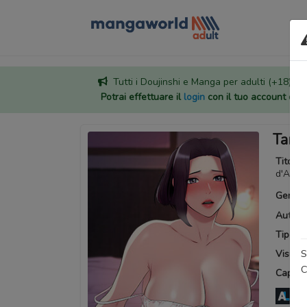
Tutti i Doujinshi e Manga per adulti (+18) sono
Potrai effettuare il
login
con il tuo account di
Tang
Titoli a
d'Am
Generi
Autore
Tipo:
M
S
Visuali
C
Capitoli
An