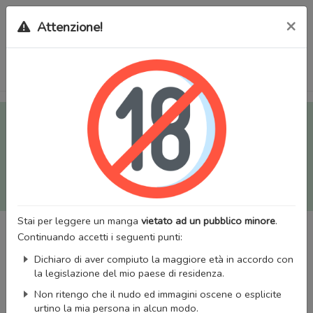
×
Attenzione!
Tutti i Doujinshi e Manga per adulti (+18) sono stati trasferiti
sul nostro nuovo sito (
mangaworldadult.net
); invece, per i
Manga classici, puoi utilizzare
MangaWorld
.
Potrai effettuare il
login
con il tuo account di MangaWorld
perchè
tutti i dati sono condivisi
tra i due siti,
quindi non
perderai alcun dato, inclusi bookmarks e premium
!
Stai per leggere un manga
vietato ad un pubblico minore
.
Continuando accetti i seguenti punti:
Dichiaro di aver compiuto la maggiore età in accordo con
la legislazione del mio paese di residenza.
Non ritengo che il nudo ed immagini oscene o esplicite
urtino la mia persona in alcun modo.