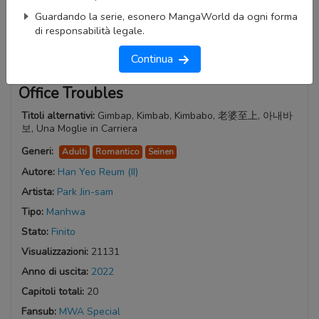
Guardando la serie, esonero MangaWorld da ogni forma
di responsabilità legale.
Continua
Office Troubles
Titoli alternativi:
Gimbap, Kimbab, Kimbabo, 老婆至上, 아내바
보, Una Moglie in Carriera
Generi:
Adulti
Romantico
Seinen
Autore:
Han Yeo Reum (II)
Artista:
Park Jin-sam
Tipo:
Manhwa
Stato:
Finito
Visualizzazioni:
21131
Anno di uscita:
2022
Capitoli totali:
20
Fansub:
MWA Special