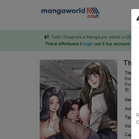
Tutti i Doujinshi e Manga per adulti (+18) sono
Potrai effettuare il
login
con il tuo account di
The 
Titoli a
Bankier
Bancá
密, 은
Generi
Autore
S
Tipo:
M
C
Visuali
Capitoli