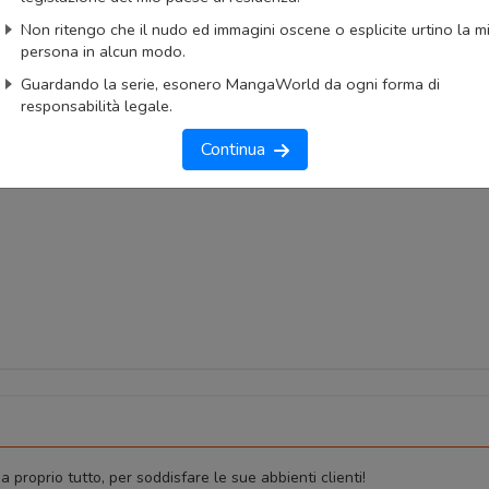
iList
MangaUpdates
Non ritengo che il nudo ed immagini oscene o esplicite urtino la m
persona in alcun modo.
okmark
Lista capitoli
Segnala problema
Guardando la serie, esonero MangaWorld da ogni forma di
responsabilità legale.
imo capitolo
Primo capitolo
Continua
 proprio tutto, per soddisfare le sue abbienti clienti!