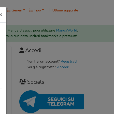
rk
Generi
Tipo
Ultime aggiunte
×
 per i Manga classici, puoi utilizzare
MangaWorld
.
rderai alcun dato, inclusi bookmarks e premium
!
Accedi
Non hai un account?
Registrati!
Sei già registrato?
Accedi!
务员的秘
Socials