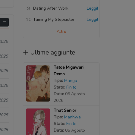
9
Dating After Work
Leggi!
10
Taming My Stepsister
Leggi!
Altro
2025
Ultime aggiunte
2025
Tatoe Migawari
2025
Demo
Tipo:
Manga
2025
Stato:
Finito
Data:
06 Agosto
2025
2026
That Senior
2025
Tipo:
Manhwa
Stato:
Finito
2025
Data:
05 Agosto