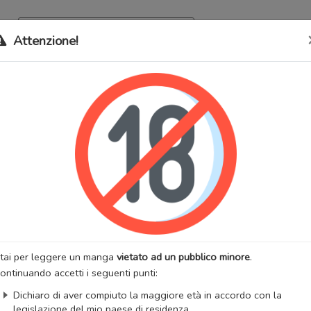
Archivio
Bookma
Attenzione!
 stati trasferiti sul nostro nuovo sito (
mangaworldadult.net
); invece,
 MangaWorld
perchè
tutti i dati sono condivisi
tra i due siti,
quindi non pe
Banker
lternativi:
Bank Clerk, Come posso aiutarla?, Der Bankangestellte, Der
, El banquero, El Empleado Del Banco, Le banquier, Le Guichetier, O
rio, O Funcionário Do Banco, The Bank Clerk, 超級銀行業務, 银行业
행원
:
Adulti
Drammatico
Maturo
Romantico
Seinen
:
MCHALO
Artista:
Add
tai per leggere un manga
vietato ad un pubblico minore
.
anhwa
Stato:
Finito
ontinuando accetti i seguenti punti:
zzazioni:
34418
Anno di uscita:
2024
Dichiaro di aver compiuto la maggiore età in accordo con la
 totali:
34
Fansub:
MWA Special
legislazione del mio paese di residenza.