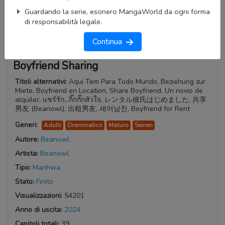
Guardando la serie, esonero MangaWorld da ogni forma
di responsabilità legale.
Continua
Boyfriend Sharing
Titoli alternativi:
Aqui Tem Para Todo Mundo, Beziehung zur
Miete, Boyfriend en Location, Share Boyfriend, Un novio de
alquiler, แชร์รัก...กิ๊กกั๊กหัวใจ, レンタル彼氏はじめました, 共享
男友 (Beanowl), 出租男友, 셰어남친, Boyfriend for Rent
Generi:
Adulti
Drammatico
Maturo
Seinen
Autore:
Beanowl
Artista:
Beanowl
Tipo:
Manhwa
Stato:
Finito
Visualizzazioni:
54201
Anno di uscita:
2024
Capitoli totali:
39