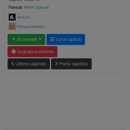
Fansub:
MWA Special
AniList
MangaUpdates
Bookmark
Lista capitoli
Segnala problema
Ultimo capitolo
Primo capitolo