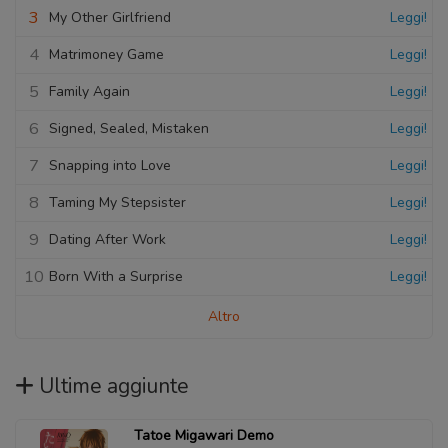
3
My Other Girlfriend
Leggi!
4
Matrimoney Game
Leggi!
5
Family Again
Leggi!
6
Signed, Sealed, Mistaken
Leggi!
7
Snapping into Love
Leggi!
8
Taming My Stepsister
Leggi!
9
Dating After Work
Leggi!
10
Born With a Surprise
Leggi!
Altro
Ultime aggiunte
Tatoe Migawari Demo