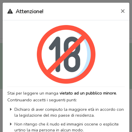
×
Attenzione!
Tutti i Doujinshi e Manga per adulti (+18) sono stati trasferiti
sul nostro nuovo sito (
mangaworldadult.net
); invece, per i
Manga classici, puoi utilizzare
MangaWorld
.
Potrai effettuare il
login
con il tuo account di MangaWorld
perchè
tutti i dati sono condivisi
tra i due siti,
quindi non
perderai alcun dato, inclusi bookmarks e premium
!
Stai per leggere un manga
vietato ad un pubblico minore
.
Continuando accetti i seguenti punti:
Dichiaro di aver compiuto la maggiore età in accordo con
la legislazione del mio paese di residenza.
Non ritengo che il nudo ed immagini oscene o esplicite
urtino la mia persona in alcun modo.