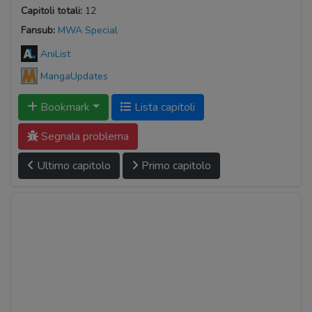
Capitoli totali:
12
Fansub:
MWA Special
AniList
MangaUpdates
Bookmark
Lista capitoli
Segnala problema
Ultimo capitolo
Primo capitolo