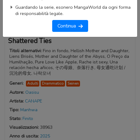
Guardando la serie, esonero MangaWorld da ogni forma
di responsabilità legale.
Continua
Shattered Ties
Titoli alternativi:
Fino in fondo, Hellish Mother and Daughter,
Liens Brisés, Mother and Daughter of the Abyss, O Preço da
Humilhação, Pure Love Like Apple, Rache ist sexy, Una
relación hecha añicos, その母娘、奈落行き, 母女通吃计划 /
沉沦的母女, 나락모녀
Generi:
Adulti
Drammatico
Seinen
Autore:
Oasisu
Artista:
CANAPE
Tipo:
Manhwa
Stato:
Finito
Visualizzazioni:
38963
Anno di uscita:
2025