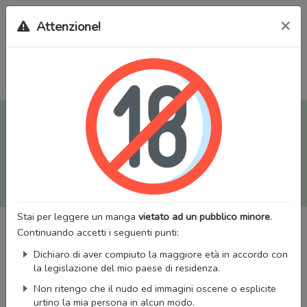
×
Attenzione!
Tutti i Doujinshi e Manga per adulti (+18) sono stati trasferiti
sul nostro nuovo sito (
mangaworldadult.net
); invece, per i
Manga classici, puoi utilizzare
MangaWorld
.
Potrai effettuare il
login
con il tuo account di MangaWorld
perchè
tutti i dati sono condivisi
tra i due siti,
quindi non
perderai alcun dato, inclusi bookmarks e premium
!
Stai per leggere un manga
vietato ad un pubblico minore
.
Continuando accetti i seguenti punti:
Dichiaro di aver compiuto la maggiore età in accordo con
la legislazione del mio paese di residenza.
Non ritengo che il nudo ed immagini oscene o esplicite
urtino la mia persona in alcun modo.