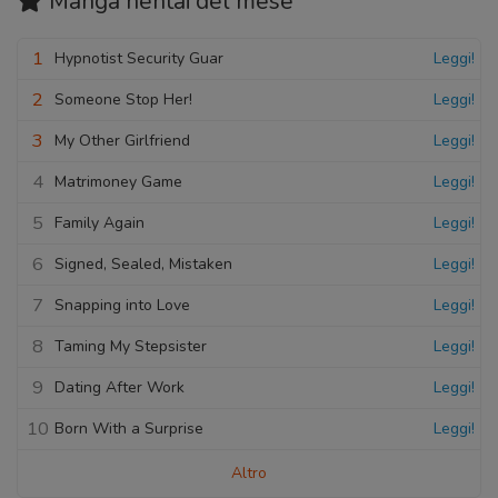
Manga hentai
del mese
1
Hypnotist Security Guar
Leggi!
2
Someone Stop Her!
Leggi!
3
My Other Girlfriend
Leggi!
4
Matrimoney Game
Leggi!
5
Family Again
Leggi!
6
Signed, Sealed, Mistaken
Leggi!
7
Snapping into Love
Leggi!
8
Taming My Stepsister
Leggi!
9
Dating After Work
Leggi!
10
Born With a Surprise
Leggi!
Altro