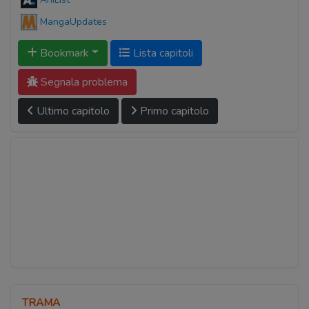
MangaUpdates
Bookmark
Lista capitoli
Segnala problema
Ultimo capitolo
Primo capitolo
TRAMA