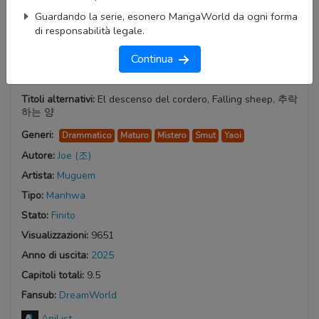
Guardando la serie, esonero MangaWorld da ogni forma
di responsabilità legale.
Continua
The Fallen Lamb
Titoli alternativi:
El descenso del cordero, Falling sheep, 추락
하는 양
Generi:
Drammatico
Maturo
Mistero
Smut
Yaoi
Autore:
Joe (조)
Artista:
Muguem
Tipo:
Manhwa
Stato:
Finito
Visualizzazioni:
9651
Anno di uscita:
2025
Capitoli totali:
9.5
Fansub:
DreamWorld
AniList