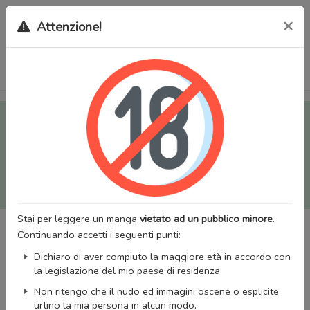
×
Attenzione!
Tutti i Doujinshi e Manga per adulti (+18) sono stati trasferiti
sul nostro nuovo sito (
mangaworldadult.net
); invece, per i
Manga classici, puoi utilizzare
MangaWorld
.
Potrai effettuare il
login
con il tuo account di MangaWorld
perchè
tutti i dati sono condivisi
tra i due siti,
quindi non
perderai alcun dato, inclusi bookmarks e premium
!
Stai per leggere un manga
vietato ad un pubblico minore
.
Continuando accetti i seguenti punti:
Dichiaro di aver compiuto la maggiore età in accordo con
la legislazione del mio paese di residenza.
Non ritengo che il nudo ed immagini oscene o esplicite
urtino la mia persona in alcun modo.