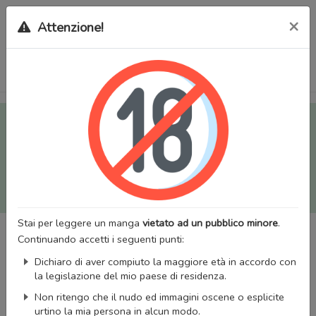
×
Attenzione!
Tutti i Doujinshi e Manga per adulti (+18) sono stati trasferiti
sul nostro nuovo sito (
mangaworldadult.net
); invece, per i
Manga classici, puoi utilizzare
MangaWorld
.
Potrai effettuare il
login
con il tuo account di MangaWorld
perchè
tutti i dati sono condivisi
tra i due siti,
quindi non
perderai alcun dato, inclusi bookmarks e premium
!
Stai per leggere un manga
vietato ad un pubblico minore
.
Continuando accetti i seguenti punti:
Dichiaro di aver compiuto la maggiore età in accordo con
la legislazione del mio paese di residenza.
Non ritengo che il nudo ed immagini oscene o esplicite
urtino la mia persona in alcun modo.