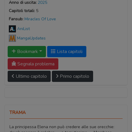
Anno di uscita:
2025
Capitoli totali:
5
Fansub:
Miracles Of Love
AniList
MangaUpdates
Bookmark
Lista capitoli
Segnala problema
Ultimo capitolo
Primo capitolo
TRAMA
La principessa Elena non può credere alle sue orecchie: