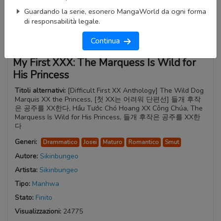
Guardando la serie, esonero MangaWorld da ogni forma
di responsabilità legale.
Continua
My First XXX: The Marquess Is Wild for
His Princess
Titoli alternativi:
[Difficult First XX Anthology] The Wild Dog
Marquis XX the Princess, [첫 XX는 어려워 단편선] 들개 후작
은 공주를 XX한다, Hầu Tước Chó Hoang XX Công Chúa, The
Marquess Is Wild for His Princess, 들개 후작은 공주를 XX한
다
Generi:
Drammatico
Josei
Maturo
Romantico
Smut
Autore:
Sikinbungeo
Artista:
Sikinbungeo
Tipo:
Manhwa
Stato:
Finito
Visualizzazioni:
24775