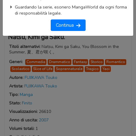
Guardando la serie, esonero MangaWorld da ogni forma
di responsabilità legale.
Continua
Natsu, Kimi ga Saku.
Titoli alternativi:
Natsu, Kimi ga Saku, You Blossom in the
Summer, 夏、君が咲く。
Generi:
Commedia
Drammatico
Fantasy
Storico
Romantico
Scolastico
Slice of Life
Soprannaturale
Tragico
Yaoi
Autore:
FUJIKAWA Touko
Artista:
FUJIKAWA Touko
Tipo:
Manga
Stato:
Finito
Visualizzazioni:
26610
Anno di uscita:
2007
Volumi totali:
1