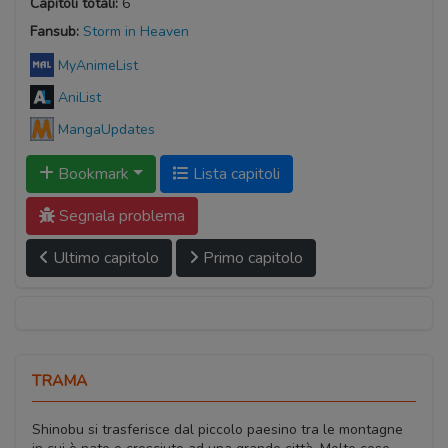
Capitoli totali:
6
Fansub:
Storm in Heaven
MyAnimeList
AniList
MangaUpdates
Bookmark
Lista capitoli
Segnala problema
Ultimo capitolo
Primo capitolo
TRAMA
Shinobu si trasferisce dal piccolo paesino tra le montagne