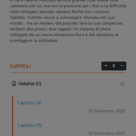
in cui è nato e cresciuto ad una grande città. Molte cose
cambiano per lui, ma non la passione per i fiori e la difficoltà
nello stringere amicizie; almeno finché non conosce
Yukihito. Yukihito riesce a coinvolgere Shinobu nel suo
mondo… ma un mistero dal passato farà la sua comparsae
metterà alla prova i due ragazzi. Un insieme di storie
collegate da un nuovo misterioso fiore e dal desiderio di
sconfiggere la solitudine.
CAPITOLI
Volume 01
Capitolo 06
30 Settembre 2020
Capitolo 05
30 Settembre 2020