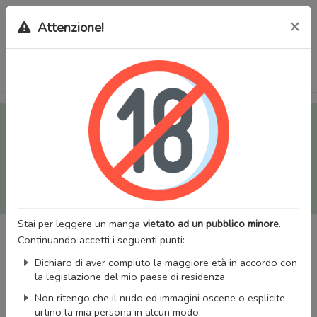
×
Attenzione!
Tutti i Doujinshi e Manga per adulti (+18) sono stati trasferiti
sul nostro nuovo sito (
mangaworldadult.net
); invece, per i
Manga classici, puoi utilizzare
MangaWorld
.
Potrai effettuare il
login
con il tuo account di MangaWorld
perchè
tutti i dati sono condivisi
tra i due siti,
quindi non
perderai alcun dato, inclusi bookmarks e premium
!
Stai per leggere un manga
vietato ad un pubblico minore
.
Continuando accetti i seguenti punti:
Dichiaro di aver compiuto la maggiore età in accordo con
la legislazione del mio paese di residenza.
Non ritengo che il nudo ed immagini oscene o esplicite
urtino la mia persona in alcun modo.