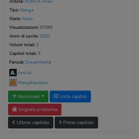
Artista:
HORITA Ahan
Tipo:
Manga
Stato:
Finito
Visualizzazioni:
37939
Anno di uscita:
2020
Volumi totali:
1
Capitoli totali:
5
Fansub:
DreamWorld
AniList
MangaUpdates
Bookmark
Lista capitoli
Segnala problema
Ultimo capitolo
Primo capitolo