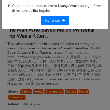
Guardando la serie, esonero MangaWorld da ogni forma
di responsabilità legale.
Continua
The Man Who Saved Me on My Isekai
Trip Was a Killer...
Titoli alternativi:
El hombre quien me salvó en mi viaje a
isekai fué un asesino, Isekai Sex - Saved In Another World
By an Assassin Boy, Парень, спасший меня в моём
путешествии в другой мир, — убийца, 異世界トリップ先で
助けてくれたのは、 人殺しの少年でした。, 穿越到异世界之
后救了我的少年是个杀人犯。, 穿越到異世界之後救了我的少年
是個殺人犯。, 이세계 전이를 한 곳에서 저를 구해준 것은 살인
자 소년이었습니다, 이세계에 소환된 나를 구해준 것은, 살인자
소년이었습니다., Isekai Trip-saki de Tasukete Kureta no wa,
Hitogoroshi no Shounen deshita.
Generi:
Azione
Adulti
Drammatico
Fantasy
Hentai
Romantico
Autore:
HORITA Ahan