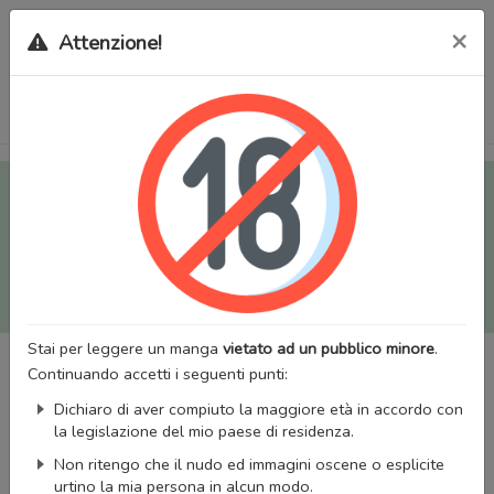
×
Attenzione!
Tutti i Doujinshi e Manga per adulti (+18) sono stati trasferiti
sul nostro nuovo sito (
mangaworldadult.net
); invece, per i
Manga classici, puoi utilizzare
MangaWorld
.
Potrai effettuare il
login
con il tuo account di MangaWorld
perchè
tutti i dati sono condivisi
tra i due siti,
quindi non
perderai alcun dato, inclusi bookmarks e premium
!
Stai per leggere un manga
vietato ad un pubblico minore
.
Continuando accetti i seguenti punti:
Dichiaro di aver compiuto la maggiore età in accordo con
la legislazione del mio paese di residenza.
Non ritengo che il nudo ed immagini oscene o esplicite
urtino la mia persona in alcun modo.