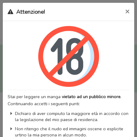
×
Attenzione!
Tutti i Doujinshi e Manga per adulti (+18) sono stati trasferiti
sul nostro nuovo sito (
mangaworldadult.net
); invece, per i
Manga classici, puoi utilizzare
MangaWorld
.
Potrai effettuare il
login
con il tuo account di MangaWorld
perchè
tutti i dati sono condivisi
tra i due siti,
quindi non
perderai alcun dato, inclusi bookmarks e premium
!
Stai per leggere un manga
vietato ad un pubblico minore
.
Continuando accetti i seguenti punti:
Dichiaro di aver compiuto la maggiore età in accordo con
la legislazione del mio paese di residenza.
Non ritengo che il nudo ed immagini oscene o esplicite
urtino la mia persona in alcun modo.