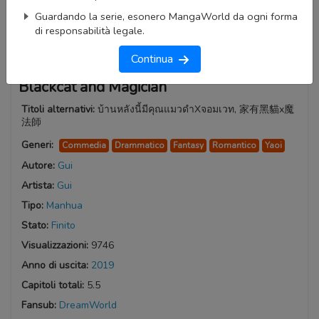
Guardando la serie, esonero MangaWorld da ogni forma
di responsabilità legale.
Continua
Blackcat and Magician
Titoli alternativi:
บ้านหลังนี้มีคุณแมวดำXจอมเวท, 家有黑貓x魔
法師
Generi:
Commedia
Drammatico
Fantasy
Romantico
Yaoi
Autore:
Gui
Artista:
Gui
Tipo:
Manhua
Stato:
Finito
Visualizzazioni:
9746
Anno di uscita:
2019
Capitoli totali:
5.5
Fansub:
DreamWorld