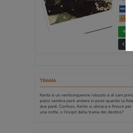
My
Ma
Bo
Ult
TRAMA
Kento è un venticinquenne robusto e di sani princi
piano sembra però andare in pezzi quando la fidan
due piedi. Confuso, Kento si ubriaca e finisce pe
una notte, o l’incipit della trama del destino?