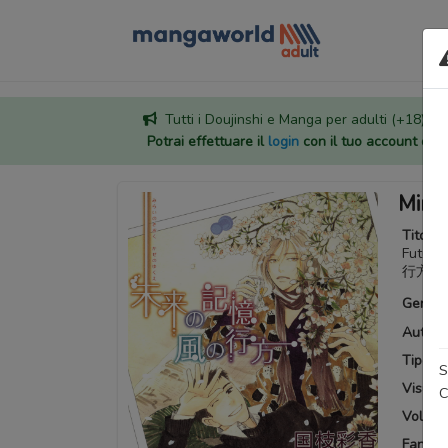
Tutti i Doujinshi e Manga per adulti (+18) sono
Potrai effettuare il
login
con il tuo account di
Mirai
Titoli a
Futur
行方
Generi
Autore
Tipo:
M
S
Visuali
C
Volumi 
Fansub