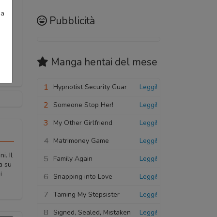
ia
Pubblicità
Manga hentai
del mese
1
Hypnotist Security Guar
Leggi!
2
Someone Stop Her!
Leggi!
3
My Other Girlfriend
Leggi!
4
Matrimoney Game
Leggi!
i. Il
5
Family Again
Leggi!
a su
i
6
Snapping into Love
Leggi!
7
Taming My Stepsister
Leggi!
8
Signed, Sealed, Mistaken
Leggi!