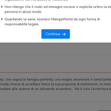
Non ritengo che il nudo ed immagini oscene o esplicite urtino la m
AnimeList
AniList
persona in alcun modo.
ngaUpdates
Guardando la serie, esonero MangaWorld da ogni forma di
responsabilità legale.
okmark
Lista capitoli
Segnala problema
Continua
imo capitolo
Primo capitolo
pi, che sogna la famiglia perfetta, una moglie amorevole e tanti bambin
zata, invece di accettare felice la sua proposta di matrimonio, lo moll
r cedere alle avance di un attraente avventore… Ma è solo l’avventura d