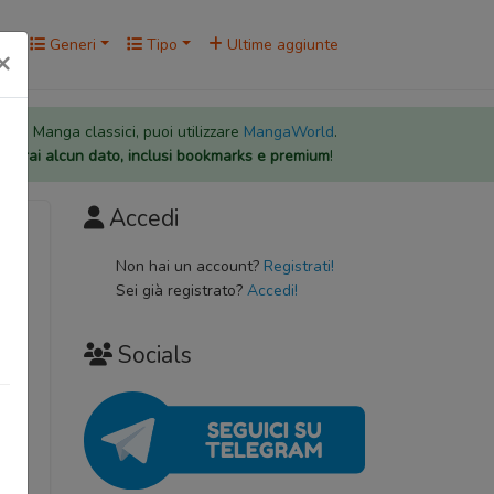
rk
Generi
Tipo
Ultime aggiunte
×
 per i Manga classici, puoi utilizzare
MangaWorld
.
rderai alcun dato, inclusi bookmarks e premium
!
Accedi
he
Non hai un account?
Registrati!
 風の
Sei già registrato?
Accedi!
Socials