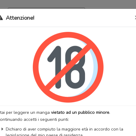
Archivio
Bookma
Attenzione!
 stati trasferiti sul nostro nuovo sito (
mangaworldadult.net
); invece,
 MangaWorld
perchè
tutti i dati sono condivisi
tra i due siti,
quindi non pe
 no Kioku
lternativi:
Future Lovers, Kaze no Yukue (KUNIEDA Saika), Memory of t
e, Where the Wind Goes, 未來的記憶, 未来の記憶, 未来の記憶 風の行方,
:
Commedia
Drammatico
Romantico
Slice of Life
Yaoi
:
KUNIEDA Saika
Artista:
KUNIEDA Saika
anga
Stato:
Finito
tai per leggere un manga
vietato ad un pubblico minore
.
zzazioni:
38593
Anno di uscita:
2002
ontinuando accetti i seguenti punti:
totali:
1
Capitoli totali:
3
Dichiaro di aver compiuto la maggiore età in accordo con la
:
Storm in Heaven
legislazione del mio paese di residenza.