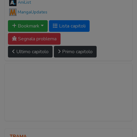
AniList
MangaUpdates
Bookmark
Lista capitoli
Segnala problema
Ultimo capitolo
Primo capitolo
TRAMA