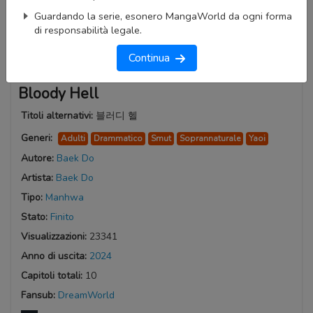
Guardando la serie, esonero MangaWorld da ogni forma
di responsabilità legale.
Continua
Bloody Hell
Titoli alternativi:
블러디 헬
Generi:
Adulti
Drammatico
Smut
Soprannaturale
Yaoi
Autore:
Baek Do
Artista:
Baek Do
Tipo:
Manhwa
Stato:
Finito
Visualizzazioni:
23341
Anno di uscita:
2024
Capitoli totali:
10
Fansub:
DreamWorld