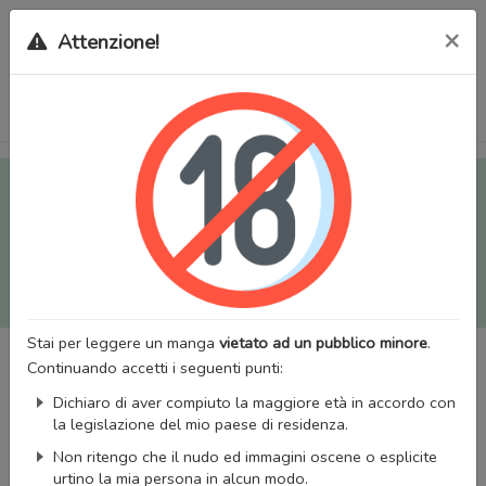
×
Attenzione!
Tutti i Doujinshi e Manga per adulti (+18) sono stati trasferiti
sul nostro nuovo sito (
mangaworldadult.net
); invece, per i
Manga classici, puoi utilizzare
MangaWorld
.
Potrai effettuare il
login
con il tuo account di MangaWorld
perchè
tutti i dati sono condivisi
tra i due siti,
quindi non
perderai alcun dato, inclusi bookmarks e premium
!
Stai per leggere un manga
vietato ad un pubblico minore
.
Continuando accetti i seguenti punti:
Dichiaro di aver compiuto la maggiore età in accordo con
la legislazione del mio paese di residenza.
Non ritengo che il nudo ed immagini oscene o esplicite
urtino la mia persona in alcun modo.