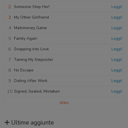
2
Someone Stop Her!
Leggi!
3
My Other Girlfriend
Leggi!
4
Matrimoney Game
Leggi!
5
Family Again
Leggi!
6
Snapping into Love
Leggi!
7
Taming My Stepsister
Leggi!
8
No Escape
Leggi!
9
Dating After Work
Leggi!
10
Signed, Sealed, Mistaken
Leggi!
Altro
Ultime aggiunte