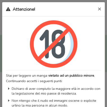
×
Attenzione!
Tutti i Doujinshi e Manga per adulti (+18) sono stati trasferiti
sul nostro nuovo sito (
mangaworldadult.net
); invece, per i
Manga classici, puoi utilizzare
MangaWorld
.
Potrai effettuare il
login
con il tuo account di MangaWorld
perchè
tutti i dati sono condivisi
tra i due siti,
quindi non
perderai alcun dato, inclusi bookmarks e premium
!
Stai per leggere un manga
vietato ad un pubblico minore
.
Continuando accetti i seguenti punti:
Dichiaro di aver compiuto la maggiore età in accordo con
la legislazione del mio paese di residenza.
Non ritengo che il nudo ed immagini oscene o esplicite
urtino la mia persona in alcun modo.