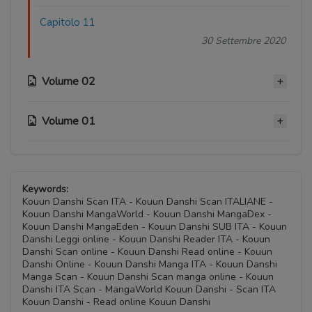
Capitolo 11
30 Settembre 2020
Volume 02
Volume 01
Capitolo 10
30 Settembre 2020
Capitolo 05
Capitolo 09
30 Settembre 2020
Keywords:
30 Settembre 2020
Kouun Danshi Scan ITA - Kouun Danshi Scan ITALIANE -
Kouun Danshi MangaWorld - Kouun Danshi MangaDex -
Capitolo 04
Kouun Danshi MangaEden - Kouun Danshi SUB ITA - Kouun
Capitolo 08
30 Settembre 2020
Danshi Leggi online - Kouun Danshi Reader ITA - Kouun
30 Settembre 2020
Danshi Scan online - Kouun Danshi Read online - Kouun
Danshi Online - Kouun Danshi Manga ITA - Kouun Danshi
Capitolo 03
Manga Scan - Kouun Danshi Scan manga online - Kouun
Capitolo 07
30 Settembre 2020
Danshi ITA Scan - MangaWorld Kouun Danshi - Scan ITA
30 Settembre 2020
Kouun Danshi - Read online Kouun Danshi