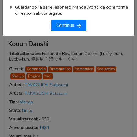
Guardando la serie, esonero MangaWorld da ogni forma
di responsabilità legale.
Continua
Kouun Danshi
Titoli alternativi:
Fortunate Boy, Kouun Danshi (Lucky-kun),
Lucky-kun, 幸運男子(ラッキーくん)
Generi:
Commedia
Drammatico
Romantico
Scolastico
Shoujo
Tragico
Yaoi
Autore:
TAKAGUCHI Satosumi
Artista:
TAKAGUCHI Satosumi
Tipo:
Manga
Stato:
Finito
Visualizzazioni:
40301
Anno di uscita:
1989
Volumi totali:
3