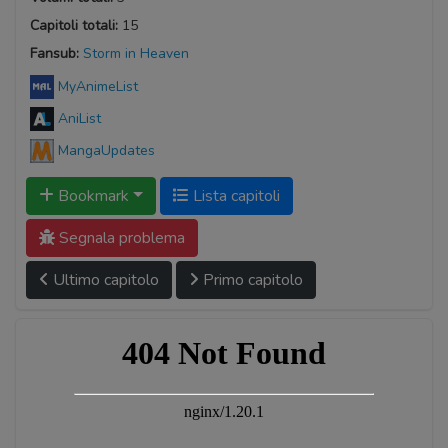
Capitoli totali:
15
Fansub:
Storm in Heaven
MyAnimeList
AniList
MangaUpdates
Bookmark
Lista capitoli
Segnala problema
Ultimo capitolo
Primo capitolo