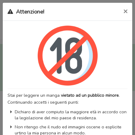
×
Attenzione!
Tutti i Doujinshi e Manga per adulti (+18) sono stati trasferiti
sul nostro nuovo sito (
mangaworldadult.net
); invece, per i
Manga classici, puoi utilizzare
MangaWorld
.
Potrai effettuare il
login
con il tuo account di MangaWorld
perchè
tutti i dati sono condivisi
tra i due siti,
quindi non
perderai alcun dato, inclusi bookmarks e premium
!
Stai per leggere un manga
vietato ad un pubblico minore
.
Continuando accetti i seguenti punti:
Dichiaro di aver compiuto la maggiore età in accordo con
la legislazione del mio paese di residenza.
Non ritengo che il nudo ed immagini oscene o esplicite
urtino la mia persona in alcun modo.