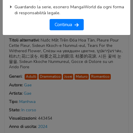
Guardando la serie, esonero MangaWorld da ogni forma
di responsabilità legale.
Continua
Tears on a Withered Flower
Titoli alternativi:
Nước Mắt Trên Đóa Hoa Tàn, Pleure Pour
Cette Fleur, Sideun Kkoch-e Nunmul-eul, Tears For the
Withered Flower, Слёзы на увядшем цветке, บุปผารุ่มราคะ,
枯れた花に涙を, 枯萎之花上的眼泪, 枯萎的花淚, 시든 꽃에 눈
물을, Sideun Kkoche Nunmureul, Gocce di Dolore su un
Arido Fiore
Generi:
Adulti
Drammatico
Josei
Maturo
Romantico
Autore:
Gae
Artista:
Gae
Tipo:
Manhwa
Stato:
In corso
Visualizzazioni:
443454
Anno di uscita:
2024