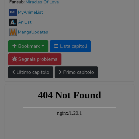
Fansub:
Miracles Of Love
MyAnimeList
AniList
MangaUpdates
Bookmark
Lista capitoli
Segnala problema
Ultimo capitolo
Primo capitolo