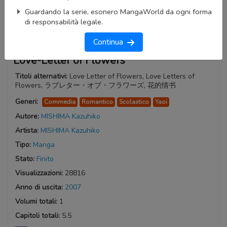
Guardando la serie, esonero MangaWorld da ogni forma
di responsabilità legale.
Continua
Love-Letter of Flowers
Titoli alternativi:
Love Letter of Flowers, Love Letters of
Flowers, ラブレター・オブ・フラワーズ, 花的情书
Generi:
Commedia
Romantico
Scolastico
Yaoi
Autore:
MISHIMA Kazuhiko
Artista:
MISHIMA Kazuhiko
Tipo:
Manga
Stato:
Finito
Visualizzazioni:
28816
Anno di uscita:
2007
Volumi totali:
1
Capitoli totali:
5.5