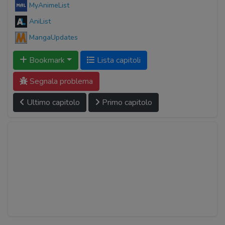
MyAnimeList
AniList
MangaUpdates
Bookmark
Lista capitoli
Segnala problema
Ultimo capitolo
Primo capitolo