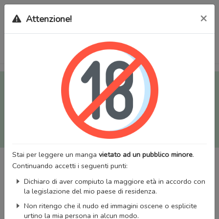
×
Attenzione!
Tutti i Doujinshi e Manga per adulti (+18) sono stati trasferiti
sul nostro nuovo sito (
mangaworldadult.net
); invece, per i
Manga classici, puoi utilizzare
MangaWorld
.
Potrai effettuare il
login
con il tuo account di MangaWorld
perchè
tutti i dati sono condivisi
tra i due siti,
quindi non
perderai alcun dato, inclusi bookmarks e premium
!
Stai per leggere un manga
vietato ad un pubblico minore
.
Continuando accetti i seguenti punti:
Dichiaro di aver compiuto la maggiore età in accordo con
la legislazione del mio paese di residenza.
Non ritengo che il nudo ed immagini oscene o esplicite
urtino la mia persona in alcun modo.