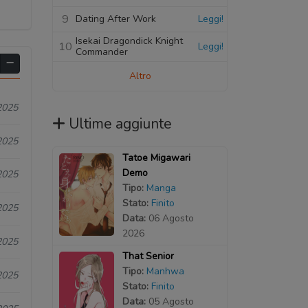
9
Dating After Work
Leggi!
Isekai Dragondick Knight
10
Leggi!
Commander
Altro
2025
Ultime aggiunte
2025
Tatoe Migawari
Demo
2025
Tipo:
Manga
Stato:
Finito
2025
Data:
06 Agosto
2026
2025
That Senior
Tipo:
Manhwa
2025
Stato:
Finito
Data:
05 Agosto