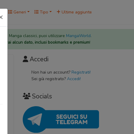
rk
Generi
Tipo
Ultime aggiunte
×
 per i Manga classici, puoi utilizzare
MangaWorld
.
rderai alcun dato, inclusi bookmarks e premium
!
Accedi
Non hai un account?
Registrati!
系 /
Sei già registrato?
Accedi!
Socials