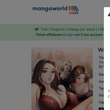
Tutti i Doujinshi e Manga per adulti (+18) sono
Potrai effettuare il
login
con il tuo account di
Wait,
Titoli a
Woman'
脫序人妻,
Generi
Autore
Tipo:
M
S
Visuali
C
Capitoli