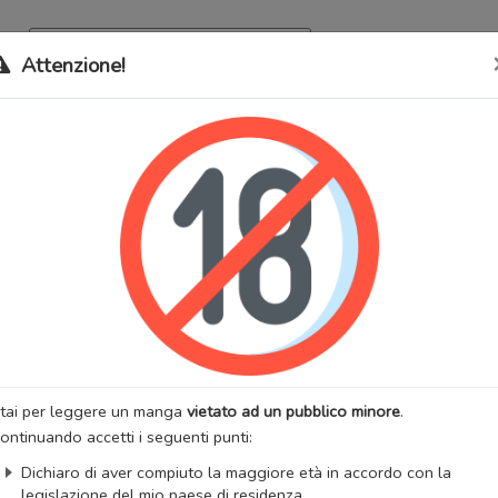
Archivio
Bookma
Attenzione!
 stati trasferiti sul nostro nuovo sito (
mangaworldadult.net
); invece,
 MangaWorld
perchè
tutti i dati sono condivisi
tra i due siti,
quindi non pe
 I'm a Married Woman!
lternativi:
A married woman's deviation, Mais je suis mariée, Married
s Deviation, The Shameless Wife, Wait, I’m a Married Woman, 脱轨关
 유부녀의 일탈, Aspetta, sono sposata!
:
Adulti
Drammatico
Maturo
Romantico
Seinen
:
FACON
Artista:
FACON
anhwa
Stato:
Finito
tai per leggere un manga
vietato ad un pubblico minore
.
zzazioni:
1181912
Anno di uscita:
2023
ontinuando accetti i seguenti punti:
 totali:
90
Fansub:
MWA Special
Dichiaro di aver compiuto la maggiore età in accordo con la
legislazione del mio paese di residenza.