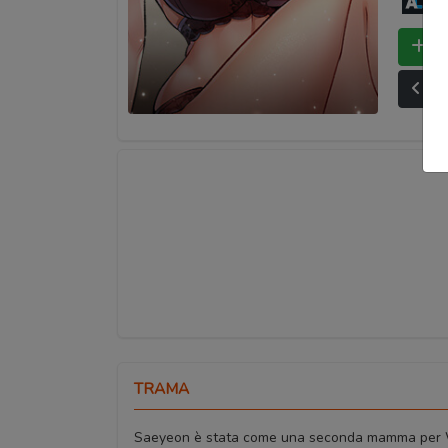
An
Bo
Ult
TRAMA
Saeyeon è stata come una seconda mamma per W