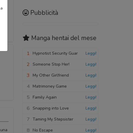
ia
Pubblicità
Manga hentai
del mese
1
Hypnotist Security Guar
Leggi!
2
Someone Stop Her!
Leggi!
3
My Other Girlfriend
Leggi!
4
Matrimoney Game
Leggi!
5
Family Again
Leggi!
6
Snapping into Love
Leggi!
7
Taming My Stepsister
Leggi!
8
 una
No Escape
Leggi!