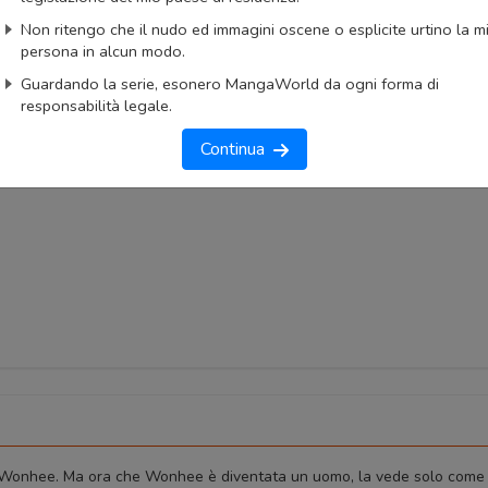
iList
MangaUpdates
Non ritengo che il nudo ed immagini oscene o esplicite urtino la m
okmark
Lista capitoli
Segnala problema
persona in alcun modo.
Guardando la serie, esonero MangaWorld da ogni forma di
imo capitolo
Primo capitolo
responsabilità legale.
Continua
onhee. Ma ora che Wonhee è diventata un uomo, la vede solo come