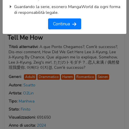
Guardando la serie, esonero MangaWorld da ogni forma
di responsabilità legale.
Continua
Tell Me How
Titoli alternativi:
A que Ponto Chegamos?, Com'è successo?,
Dis-moi comment, How Did We Get Here Lee Ji-Kyung, Lee
Ji-Kyung By Chance, Que alguien me lo explique, Somehow,
Lee Ji-Kyung, Zeig's mir!, ただのトモダチ？, 恋人未满 / 偶然發
現我愛你, 어쩌다 이지경, Com'è successo?
Generi:
Adulti
Drammatico
Harem
Romantico
Seinen
Autore:
Ssatto
Artista:
O2Lin
Tipo:
Manhwa
Stato:
Finito
Visualizzazioni:
691650
Anno di uscita:
2024