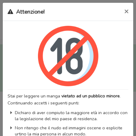
×
Attenzione!
Tutti i Doujinshi e Manga per adulti (+18) sono stati trasferiti
sul nostro nuovo sito (
mangaworldadult.net
); invece, per i
Manga classici, puoi utilizzare
MangaWorld
.
Potrai effettuare il
login
con il tuo account di MangaWorld
perchè
tutti i dati sono condivisi
tra i due siti,
quindi non
perderai alcun dato, inclusi bookmarks e premium
!
Stai per leggere un manga
vietato ad un pubblico minore
.
Continuando accetti i seguenti punti:
Dichiaro di aver compiuto la maggiore età in accordo con
la legislazione del mio paese di residenza.
Non ritengo che il nudo ed immagini oscene o esplicite
urtino la mia persona in alcun modo.