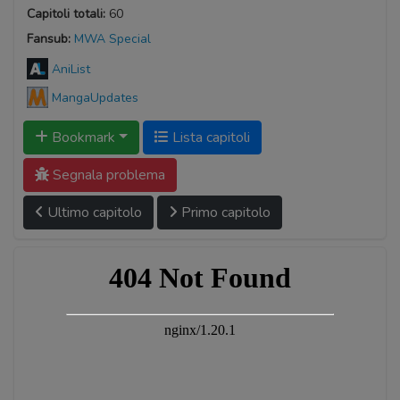
Capitoli totali:
60
Fansub:
MWA Special
AniList
MangaUpdates
Bookmark
Lista capitoli
Segnala problema
Ultimo capitolo
Primo capitolo