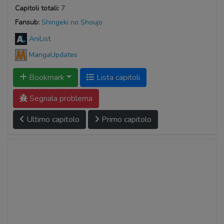
Capitoli totali:
7
Fansub:
Shingeki no Shoujo
AniList
MangaUpdates
Bookmark
Lista capitoli
Segnala problema
Ultimo capitolo
Primo capitolo