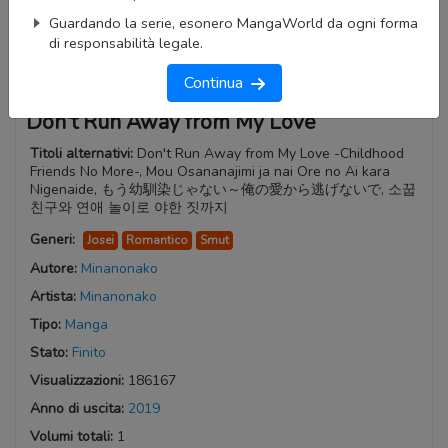
Guardando la serie, esonero MangaWorld da ogni forma
di responsabilità legale.
Continua
Don't Run Away from My Love
Titoli alternativi:
Don't Run Away from My Love -Childhood
Friends No More-, Mou Osananajimi ja nai Ore no Ai kara
Nigenaide, もう幼馴染じゃない～俺の愛から逃げないで, 소꿉
친구와 연애 놀이로 야한 짓까지
Generi:
Josei
Romantico
Smut
Autore:
Minanonako
Artista:
Minanonako
Tipo:
Manga
Stato:
Finito
Visualizzazioni:
186167
Anno di uscita:
2019
Volumi totali:
1