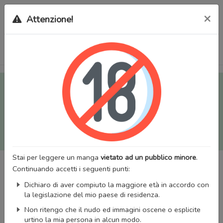
×
Attenzione!
Tutti i Doujinshi e Manga per adulti (+18) sono stati trasferiti
sul nostro nuovo sito (
mangaworldadult.net
); invece, per i
Manga classici, puoi utilizzare
MangaWorld
.
Potrai effettuare il
login
con il tuo account di MangaWorld
perchè
tutti i dati sono condivisi
tra i due siti,
quindi non
perderai alcun dato, inclusi bookmarks e premium
!
Stai per leggere un manga
vietato ad un pubblico minore
.
Continuando accetti i seguenti punti:
Dichiaro di aver compiuto la maggiore età in accordo con
la legislazione del mio paese di residenza.
Non ritengo che il nudo ed immagini oscene o esplicite
urtino la mia persona in alcun modo.