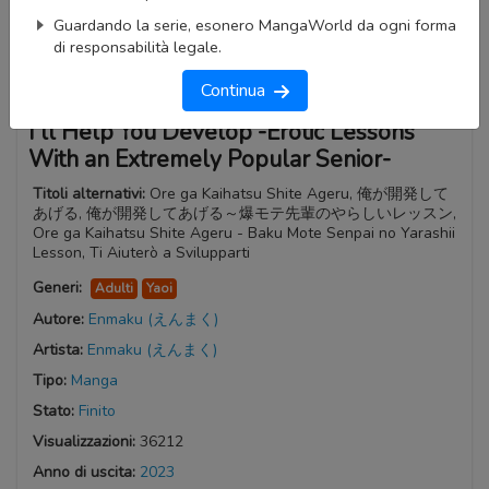
Guardando la serie, esonero MangaWorld da ogni forma
di responsabilità legale.
Continua
I'll Help You Develop -Erotic Lessons
With an Extremely Popular Senior-
Titoli alternativi:
Ore ga Kaihatsu Shite Ageru, 俺が開発して
あげる, 俺が開発してあげる～爆モテ先輩のやらしいレッスン,
Ore ga Kaihatsu Shite Ageru - Baku Mote Senpai no Yarashii
Lesson, Ti Aiuterò a Svilupparti
Generi:
Adulti
Yaoi
Autore:
Enmaku (えんまく)
Artista:
Enmaku (えんまく)
Tipo:
Manga
Stato:
Finito
Visualizzazioni:
36212
Anno di uscita:
2023