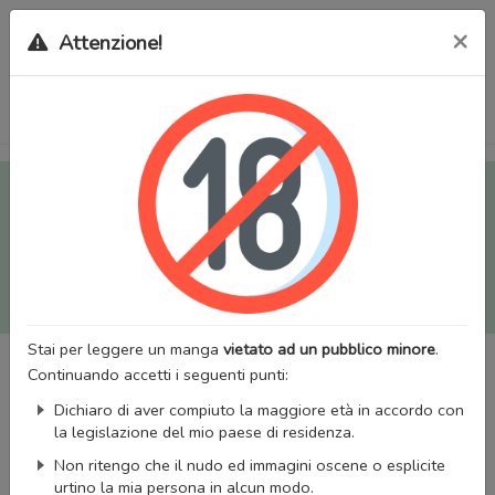
×
Attenzione!
Tutti i Doujinshi e Manga per adulti (+18) sono stati trasferiti
sul nostro nuovo sito (
mangaworldadult.net
); invece, per i
Manga classici, puoi utilizzare
MangaWorld
.
Potrai effettuare il
login
con il tuo account di MangaWorld
perchè
tutti i dati sono condivisi
tra i due siti,
quindi non
perderai alcun dato, inclusi bookmarks e premium
!
Stai per leggere un manga
vietato ad un pubblico minore
.
Continuando accetti i seguenti punti:
Dichiaro di aver compiuto la maggiore età in accordo con
la legislazione del mio paese di residenza.
Non ritengo che il nudo ed immagini oscene o esplicite
urtino la mia persona in alcun modo.