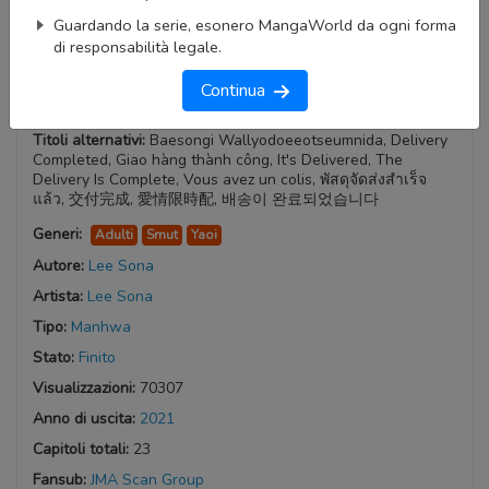
Guardando la serie, esonero MangaWorld da ogni forma
di responsabilità legale.
Continua
Delivery Complete
Titoli alternativi:
Baesongi Wallyodoeeotseumnida, Delivery
Completed, Giao hàng thành công, It's Delivered, The
Delivery Is Complete, Vous avez un colis, พัสดุจัดส่งสำเร็จ
แล้ว, 交付完成, 愛情限時配, 배송이 완료되었습니다
Generi:
Adulti
Smut
Yaoi
Autore:
Lee Sona
Artista:
Lee Sona
Tipo:
Manhwa
Stato:
Finito
Visualizzazioni:
70307
Anno di uscita:
2021
Capitoli totali:
23
Fansub:
JMA Scan Group