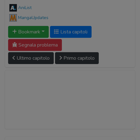
AniList
MangaUpdates
Bookmark
Lista capitoli
Segnala problema
Ultimo capitolo
Primo capitolo