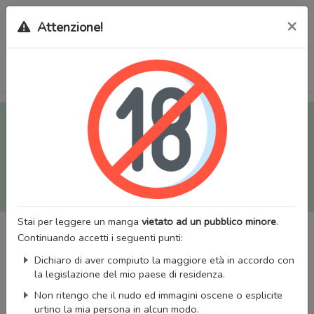
×
Attenzione!
Tutti i Doujinshi e Manga per adulti (+18) sono stati trasferiti
sul nostro nuovo sito (
mangaworldadult.net
); invece, per i
Manga classici, puoi utilizzare
MangaWorld
.
Potrai effettuare il
login
con il tuo account di MangaWorld
perchè
tutti i dati sono condivisi
tra i due siti,
quindi non
perderai alcun dato, inclusi bookmarks e premium
!
Stai per leggere un manga
vietato ad un pubblico minore
.
Continuando accetti i seguenti punti:
Dichiaro di aver compiuto la maggiore età in accordo con
la legislazione del mio paese di residenza.
Non ritengo che il nudo ed immagini oscene o esplicite
urtino la mia persona in alcun modo.