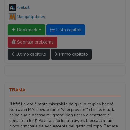
AniList
MangaUpdates
Bookmark
Lista capitoli
Segnala problema
Ultimo capitolo
Primo capitolo
TRAMA
“Uffa! La vita è stata miserabile da quello stupido bacio!
Non avrei MAI dovuto farlo! 'Vuoi provare?' chiese: è tutta
colpa sua e adesso mi ignora! Non riesco a smettere di
pensare a lei!!!" Povera, sfortunata Jiwon, bloccata in un
gioco ormonale da adolescente del gatto col topo. Baciata