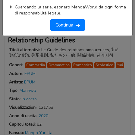
Guardando la serie, esonero MangaWorld da ogni forma
di responsabilità legale.
Continua
Relationship Guidelines
Titoli alternativi:
Le Guide des relations amoureuses, ไกด์
ไลน์ไกด์รัก, 关系准则, 私たちの一線, 關係指南, 관계지침
Generi:
Commedia
Drammatico
Romantico
Scolastico
Yuri
Autore:
EPUM
Artista:
EPUM
Tipo:
Manhwa
Stato:
In corso
Visualizzazioni:
121758
Anno di uscita:
2020
Capitoli totali:
82
Fansub:
Manga Yuri Ita