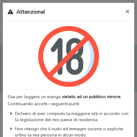
×
Attenzione!
Tutti i Doujinshi e Manga per adulti (+18) sono stati trasferiti
sul nostro nuovo sito (
mangaworldadult.net
); invece, per i
Manga classici, puoi utilizzare
MangaWorld
.
Potrai effettuare il
login
con il tuo account di MangaWorld
perchè
tutti i dati sono condivisi
tra i due siti,
quindi non
perderai alcun dato, inclusi bookmarks e premium
!
Stai per leggere un manga
vietato ad un pubblico minore
.
Continuando accetti i seguenti punti:
Dichiaro di aver compiuto la maggiore età in accordo con
la legislazione del mio paese di residenza.
Non ritengo che il nudo ed immagini oscene o esplicite
urtino la mia persona in alcun modo.