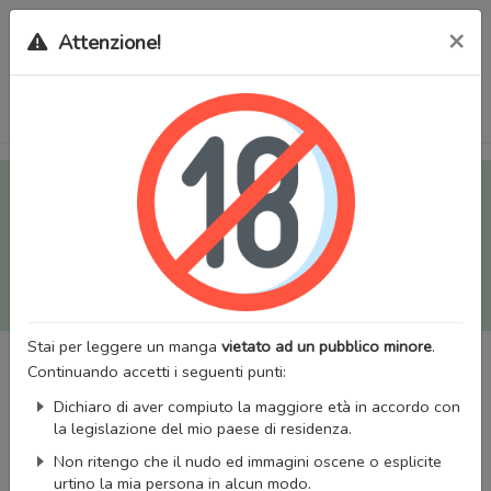
×
Attenzione!
Tutti i Doujinshi e Manga per adulti (+18) sono stati trasferiti
sul nostro nuovo sito (
mangaworldadult.net
); invece, per i
Manga classici, puoi utilizzare
MangaWorld
.
Potrai effettuare il
login
con il tuo account di MangaWorld
perchè
tutti i dati sono condivisi
tra i due siti,
quindi non
perderai alcun dato, inclusi bookmarks e premium
!
Stai per leggere un manga
vietato ad un pubblico minore
.
Continuando accetti i seguenti punti:
Dichiaro di aver compiuto la maggiore età in accordo con
la legislazione del mio paese di residenza.
Non ritengo che il nudo ed immagini oscene o esplicite
urtino la mia persona in alcun modo.