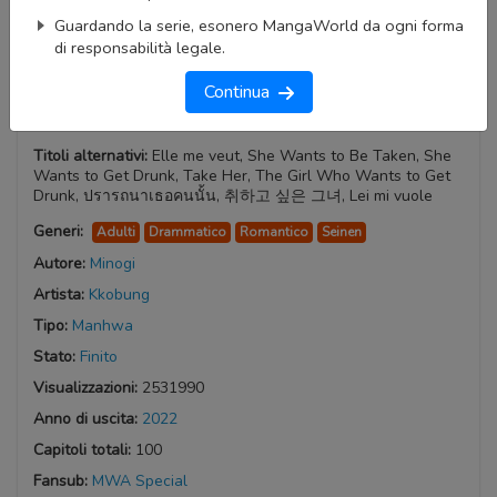
Guardando la serie, esonero MangaWorld da ogni forma
di responsabilità legale.
Continua
Drunk on You
Titoli alternativi:
Elle me veut, She Wants to Be Taken, She
Wants to Get Drunk, Take Her, The Girl Who Wants to Get
Drunk, ปรารถนาเธอคนนั้น, 취하고 싶은 그녀, Lei mi vuole
Generi:
Adulti
Drammatico
Romantico
Seinen
Autore:
Minogi
Artista:
Kkobung
Tipo:
Manhwa
Stato:
Finito
Visualizzazioni:
2531990
Anno di uscita:
2022
Capitoli totali:
100
Fansub:
MWA Special