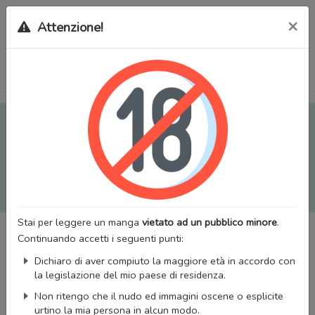
×
Attenzione!
Tutti i Doujinshi e Manga per adulti (+18) sono stati trasferiti
sul nostro nuovo sito (
mangaworldadult.net
); invece, per i
Manga classici, puoi utilizzare
MangaWorld
.
Potrai effettuare il
login
con il tuo account di MangaWorld
perchè
tutti i dati sono condivisi
tra i due siti,
quindi non
perderai alcun dato, inclusi bookmarks e premium
!
Stai per leggere un manga
vietato ad un pubblico minore
.
Continuando accetti i seguenti punti:
Dichiaro di aver compiuto la maggiore età in accordo con
la legislazione del mio paese di residenza.
Non ritengo che il nudo ed immagini oscene o esplicite
urtino la mia persona in alcun modo.