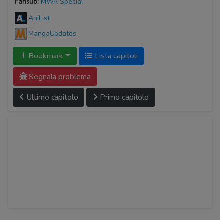
Fansub:
MWA Special
AniList
MangaUpdates
Bookmark
Lista capitoli
Segnala problema
Ultimo capitolo
Primo capitolo