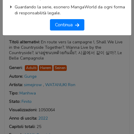
Guardando la serie, esonero MangaWorld da ogni forma
di responsabilità legale.
Continua
Hometown Hotties
Titoli alternativi:
En route vers la campagne !, Shall We Live
in the Countryside Together?, Wanna Live by the
Countryside?, มาอยู่ชนบทด้วยกันมั้ย?, 시골에서 같이 살까?, Le
Belle Campagnole
Generi:
Adulti
Harem
Seinen
Autore:
Gunge
Artista:
simejirow
,
WATANUKI Ron
Tipo:
Manhwa
Stato:
Finito
Visualizzazioni:
1050064
Anno di uscita:
2022
Capitoli totali:
25