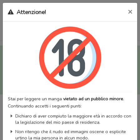
×
Attenzione!
Tutti i Doujinshi e Manga per adulti (+18) sono stati trasferiti
sul nostro nuovo sito (
mangaworldadult.net
); invece, per i
Manga classici, puoi utilizzare
MangaWorld
.
Potrai effettuare il
login
con il tuo account di MangaWorld
perchè
tutti i dati sono condivisi
tra i due siti,
quindi non
perderai alcun dato, inclusi bookmarks e premium
!
Stai per leggere un manga
vietato ad un pubblico minore
.
Continuando accetti i seguenti punti:
Dichiaro di aver compiuto la maggiore età in accordo con
la legislazione del mio paese di residenza.
Non ritengo che il nudo ed immagini oscene o esplicite
urtino la mia persona in alcun modo.