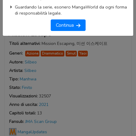
Guardando la serie, esonero MangaWorld da ogni forma
di responsabilità legale.
Continua
Mission Escape
Titoli alternativi:
Mission Escaping, 미션 이스케이프
Generi:
Azione
Drammatico
Smut
Yaoi
Autore:
Silbeo
Artista:
Silbeo
Tipo:
Manhwa
Stato:
Finito
Visualizzazioni:
32507
Anno di uscita:
2021
Capitoli totali:
13
Fansub:
JMA Scan Group
MangaUpdates