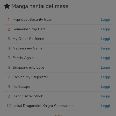
Manga hentai
del mese
1
Hypnotist Security Guar
Leggi!
2
Someone Stop Her!
Leggi!
3
My Other Girlfriend
Leggi!
4
Matrimoney Game
Leggi!
5
Family Again
Leggi!
6
Snapping into Love
Leggi!
7
Taming My Stepsister
Leggi!
8
No Escape
Leggi!
9
Dating After Work
Leggi!
10
Isekai Dragondick Knight Commander
Leggi!