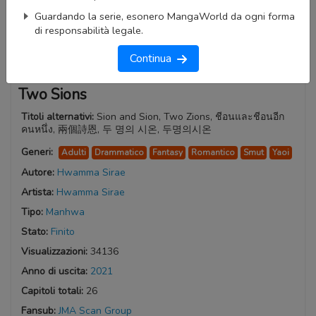
Guardando la serie, esonero MangaWorld da ogni forma
di responsabilità legale.
Continua
Two Sions
Titoli alternativi:
Sion and Sion, Two Zions, ชีอนและชีอนอีก
คนหนึ่ง, 兩個詩恩, 두 명의 시온, 두명의시온
Generi:
Adulti
Drammatico
Fantasy
Romantico
Smut
Yaoi
Autore:
Hwamma Sirae
Artista:
Hwamma Sirae
Tipo:
Manhwa
Stato:
Finito
Visualizzazioni:
34136
Anno di uscita:
2021
Capitoli totali:
26
Fansub:
JMA Scan Group