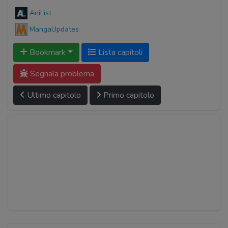
AniList
MangaUpdates
Bookmark
Lista capitoli
Segnala problema
Ultimo capitolo
Primo capitolo