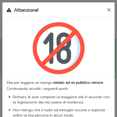
×
Attenzione!
Tutti i Doujinshi e Manga per adulti (+18) sono stati trasferiti
sul nostro nuovo sito (
mangaworldadult.net
); invece, per i
Manga classici, puoi utilizzare
MangaWorld
.
Potrai effettuare il
login
con il tuo account di MangaWorld
perchè
tutti i dati sono condivisi
tra i due siti,
quindi non
perderai alcun dato, inclusi bookmarks e premium
!
Stai per leggere un manga
vietato ad un pubblico minore
.
Continuando accetti i seguenti punti:
Dichiaro di aver compiuto la maggiore età in accordo con
la legislazione del mio paese di residenza.
Non ritengo che il nudo ed immagini oscene o esplicite
urtino la mia persona in alcun modo.