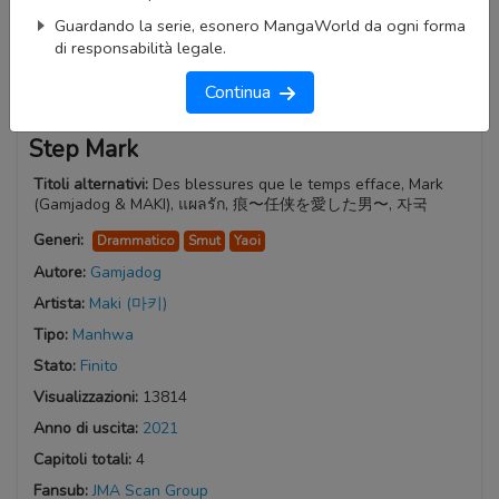
Guardando la serie, esonero MangaWorld da ogni forma
di responsabilità legale.
Continua
Step Mark
Titoli alternativi:
Des blessures que le temps efface, Mark
(Gamjadog & MAKI), แผลรัก, 痕〜任侠を愛した男〜, 자국
Generi:
Drammatico
Smut
Yaoi
Autore:
Gamjadog
Artista:
Maki (마키)
Tipo:
Manhwa
Stato:
Finito
Visualizzazioni:
13814
Anno di uscita:
2021
Capitoli totali:
4
Fansub:
JMA Scan Group