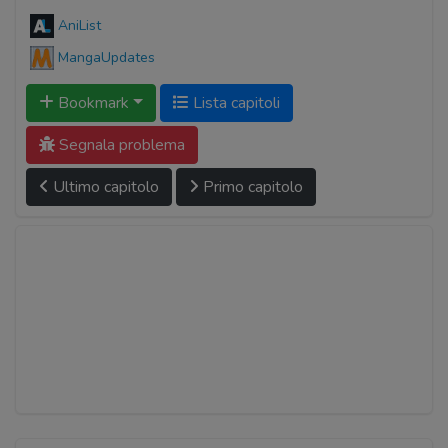
AniList
MangaUpdates
Bookmark
Lista capitoli
Segnala problema
Ultimo capitolo
Primo capitolo