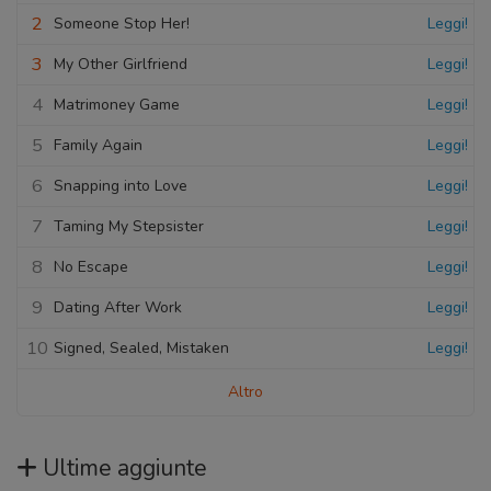
2
Someone Stop Her!
Leggi!
3
My Other Girlfriend
Leggi!
4
Matrimoney Game
Leggi!
5
Family Again
Leggi!
6
Snapping into Love
Leggi!
7
Taming My Stepsister
Leggi!
8
No Escape
Leggi!
9
Dating After Work
Leggi!
10
Signed, Sealed, Mistaken
Leggi!
Altro
Ultime aggiunte