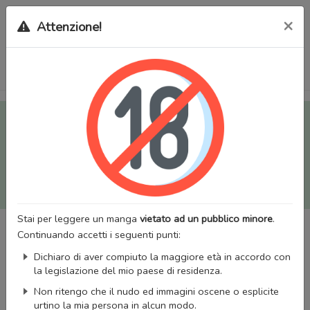
×
Attenzione!
Tutti i Doujinshi e Manga per adulti (+18) sono stati trasferiti
sul nostro nuovo sito (
mangaworldadult.net
); invece, per i
Manga classici, puoi utilizzare
MangaWorld
.
Potrai effettuare il
login
con il tuo account di MangaWorld
perchè
tutti i dati sono condivisi
tra i due siti,
quindi non
perderai alcun dato, inclusi bookmarks e premium
!
Stai per leggere un manga
vietato ad un pubblico minore
.
Continuando accetti i seguenti punti:
Dichiaro di aver compiuto la maggiore età in accordo con
la legislazione del mio paese di residenza.
Non ritengo che il nudo ed immagini oscene o esplicite
urtino la mia persona in alcun modo.