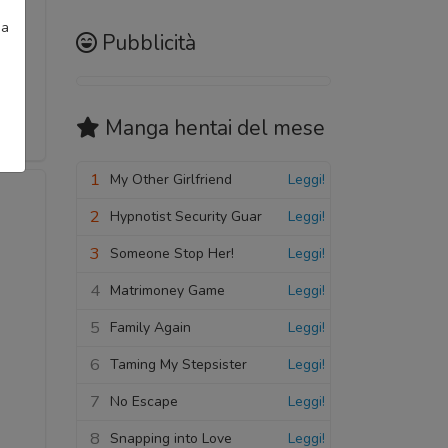
ia
Pubblicità
Manga hentai
del mese
1
My Other Girlfriend
Leggi!
2
Hypnotist Security Guar
Leggi!
3
Someone Stop Her!
Leggi!
4
Matrimoney Game
Leggi!
5
Family Again
Leggi!
6
Taming My Stepsister
Leggi!
7
No Escape
Leggi!
8
Snapping into Love
Leggi!