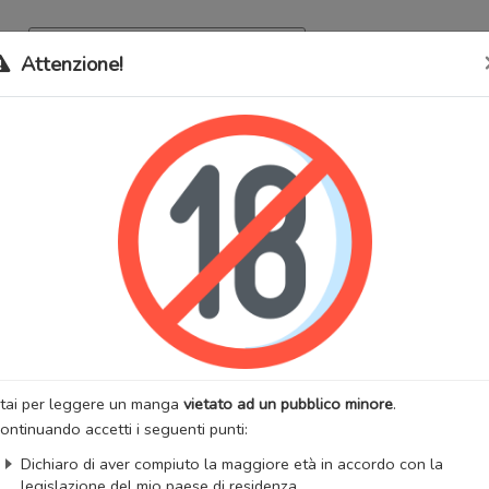
Archivio
Bookma
Attenzione!
 stati trasferiti sul nostro nuovo sito (
mangaworldadult.net
); invece,
 MangaWorld
perchè
tutti i dati sono condivisi
tra i due siti,
quindi non pe
anakereba yo Katta no
lternativi:
Deawanakereba Yokatta no, 出会わなければよかったの, 
该多好
:
Psicologico
Scolastico
Slice of Life
Yaoi
:
KOMIZU Kiyo
Artista:
KOMIZU Kiyo
anga
Stato:
Finito
tai per leggere un manga
vietato ad un pubblico minore
.
zzazioni:
19152
Anno di uscita:
2015
ontinuando accetti i seguenti punti:
totali:
1
Capitoli totali:
5
Dichiaro di aver compiuto la maggiore età in accordo con la
:
JMA Scan Group
legislazione del mio paese di residenza.