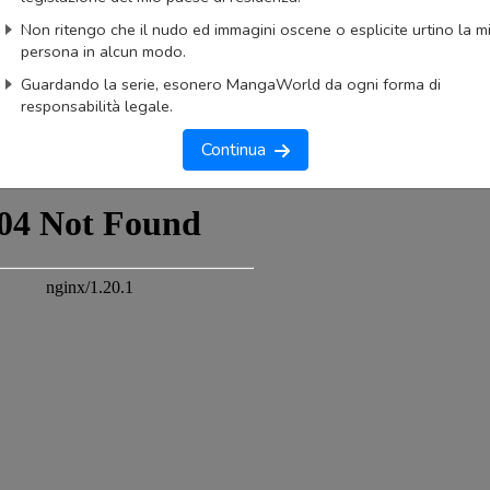
AnimeList
AniList
Non ritengo che il nudo ed immagini oscene o esplicite urtino la m
ngaUpdates
persona in alcun modo.
Guardando la serie, esonero MangaWorld da ogni forma di
okmark
Lista capitoli
Segnala problema
responsabilità legale.
imo capitolo
Primo capitolo
Continua