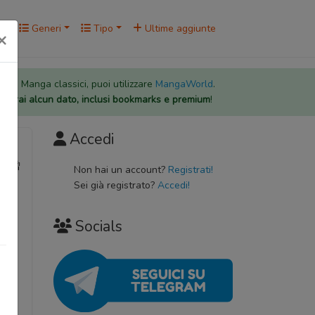
rk
Generi
Tipo
Ultime aggiunte
×
 per i Manga classici, puoi utilizzare
MangaWorld
.
rderai alcun dato, inclusi bookmarks e premium
!
Accedi
如果不曾
Non hai un account?
Registrati!
Sei già registrato?
Accedi!
Socials