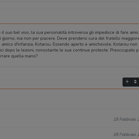
l suo bel viso, la sua personalità introversa gli impedisce di fare amici
ni giorno, ma non per piacere. Deve prendersi cura del fratello maggior
suo amico d'infanzia, Kotarou. Essendo aperto e amichevole, Kotarou non
amici dopo le lezioni, nonostante le sue continue proteste. Preoccupato p
ferrare quella mano?
18 Febbraio 
18 Febbraio 