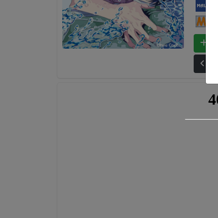
My
Ma
Bo
Ult