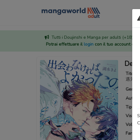
Tutti i Doujinshi e Manga per adulti (+18) sono
Potrai effettuare il
login
con il tuo account di
Deaw
Titoli a
遇见你
Generi
Autore
Tipo:
M
S
Visuali
C
Volumi 
Fansub