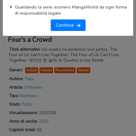
Guardando la serie, esonero MangaWorld da ogni forma
di responsabilità legale.
Continua
Four's a Crowd
Titoli alternativi:
los cuatro no podemos vivir juntos, The
Four of Us Can't Live Together, The Four of Us Can’t Live
Together, 넷이선 못 살아, In Quattro si sta Stretti
Generi:
Adulti
Harem
Romantico
Seinen
Autore:
Tass
Artista:
Orthodox
Tipo:
Manhwa
Stato:
Finito
Visualizzazioni:
1532528
Anno di uscita:
2023
Capitoli totali:
52