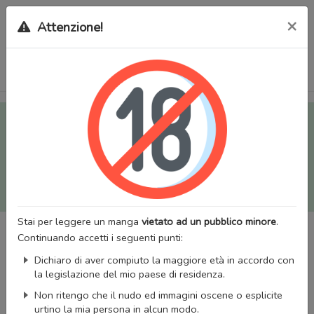
×
Attenzione!
Tutti i Doujinshi e Manga per adulti (+18) sono stati trasferiti
sul nostro nuovo sito (
mangaworldadult.net
); invece, per i
Manga classici, puoi utilizzare
MangaWorld
.
Potrai effettuare il
login
con il tuo account di MangaWorld
perchè
tutti i dati sono condivisi
tra i due siti,
quindi non
perderai alcun dato, inclusi bookmarks e premium
!
Stai per leggere un manga
vietato ad un pubblico minore
.
Continuando accetti i seguenti punti:
Dichiaro di aver compiuto la maggiore età in accordo con
la legislazione del mio paese di residenza.
Non ritengo che il nudo ed immagini oscene o esplicite
urtino la mia persona in alcun modo.