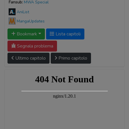
Fansub:
MWA Special
AniList
MangaUpdates
Bookmark
Lista capitoli
Segnala problema
Ultimo capitolo
Primo capitolo