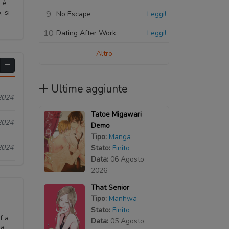
o è
, si
9
No Escape
Leggi!
10
Dating After Work
Leggi!
Altro
Ultime aggiunte
2024
Tatoe Migawari
2024
Demo
Tipo:
Manga
2024
Stato:
Finito
Data:
06 Agosto
2026
That Senior
Tipo:
Manhwa
Stato:
Finito
f a
Data:
05 Agosto
 a