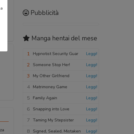
ia
Pubblicità
Manga hentai
del mese
1
Hypnotist Security Guar
Leggi!
2
Someone Stop Her!
Leggi!
3
My Other Girlfriend
Leggi!
4
Matrimoney Game
Leggi!
5
Family Again
Leggi!
6
Snapping into Love
Leggi!
7
Taming My Stepsister
Leggi!
nza
8
Signed, Sealed, Mistaken
Leggi!