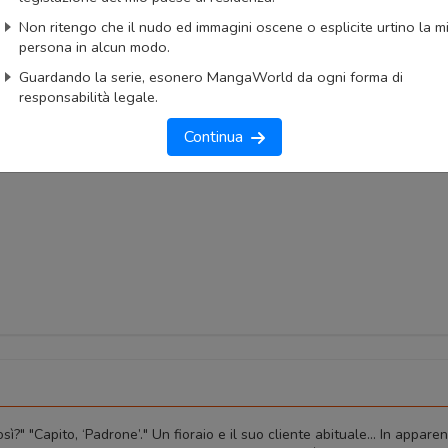
okmark
Lista capitoli
Segnala problema
Non ritengo che il nudo ed immagini oscene o esplicite urtino la m
persona in alcun modo.
imo capitolo
Primo capitolo
Guardando la serie, esonero MangaWorld da ogni forma di
responsabilità legale.
Continua
ì?" "Capito, ‘Padrone’." Un fioraio e il suo cliente abituale... In appare