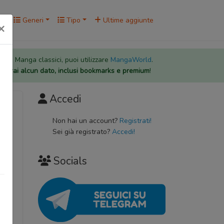
rk
Generi
Tipo
Ultime aggiunte
×
 per i Manga classici, puoi utilizzare
MangaWorld
.
rderai alcun dato, inclusi bookmarks e premium
!
Accedi
Non hai un account?
Registrati!
Sei già registrato?
Accedi!
Socials