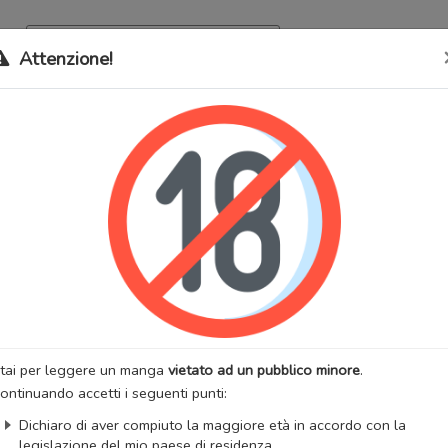
Archivio
Bookma
Attenzione!
 stati trasferiti sul nostro nuovo sito (
mangaworldadult.net
); invece,
 MangaWorld
perchè
tutti i dati sono condivisi
tra i due siti,
quindi non pe
a Pet Out of a Cactus
lternativi:
Aewan, 寵物, 애완, PET
:
Romantico
Smut
Yaoi
:
Deulsum
Artista:
Deulsum
anhwa
Stato:
Finito
zzazioni:
11498
Anno di uscita:
2020
tai per leggere un manga
vietato ad un pubblico minore
.
:
JMA Scan Group
ontinuando accetti i seguenti punti:
iList
MangaUpdates
Dichiaro di aver compiuto la maggiore età in accordo con la
legislazione del mio paese di residenza.