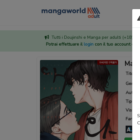
Tutti i Doujinshi e Manga per adulti (+18) sono
Potrai effettuare il
login
con il tuo account di
Make 
Titoli a
Generi
Autore
Tipo:
M
Visuali
S
Fansub
C
An