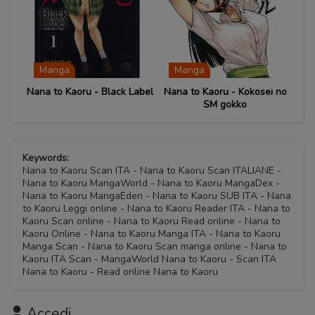
Capitolo 49
Capitolo 18
30 Settembre 2020
30 Settembre 2020
Capitolo 57
Capitolo 24
30 Settembre 2020
30 Settembre 2020
Capitolo 32
Capitolo 05
30 Settembre 2020
30 Settembre 2020
Capitolo 40
Capitolo 12
30 Settembre 2020
30 Settembre 2020
Capitolo 48
Capitolo 17
30 Settembre 2020
30 Settembre 2020
Capitolo 23.5
Manga
Manga
30 Settembre 2020
30 Settembre 2020
Capitolo 31
Capitolo 04
30 Settembre 2020
Nana to Kaoru - Black Label
Nana to Kaoru - Kokosei no
Capitolo 39
Capitolo 11.5
30 Settembre 2020
30 Settembre 2020
SM gokko
Capitolo 16
30 Settembre 2020
30 Settembre 2020
Capitolo 23
30 Settembre 2020
Capitolo 30
Capitolo 03
30 Settembre 2020
Capitolo 11
30 Settembre 2020
30 Settembre 2020
Keywords:
Capitolo 15
30 Settembre 2020
Nana to Kaoru Scan ITA - Nana to Kaoru Scan ITALIANE -
30 Settembre 2020
Nana to Kaoru MangaWorld - Nana to Kaoru MangaDex -
Capitolo 02
Nana to Kaoru MangaEden - Nana to Kaoru SUB ITA - Nana
Capitolo 10
30 Settembre 2020
to Kaoru Leggi online - Nana to Kaoru Reader ITA - Nana to
30 Settembre 2020
Kaoru Scan online - Nana to Kaoru Read online - Nana to
Kaoru Online - Nana to Kaoru Manga ITA - Nana to Kaoru
Capitolo 01
Manga Scan - Nana to Kaoru Scan manga online - Nana to
Capitolo 09
30 Settembre 2020
Kaoru ITA Scan - MangaWorld Nana to Kaoru - Scan ITA
30 Settembre 2020
Nana to Kaoru - Read online Nana to Kaoru
Accedi