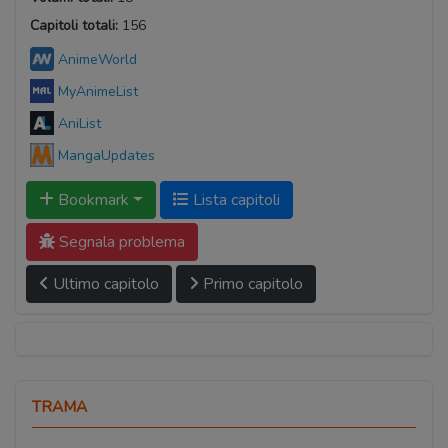
Capitoli totali:
156
AnimeWorld
MyAnimeList
AniList
MangaUpdates
Bookmark
Lista capitoli
Segnala problema
Ultimo capitolo
Primo capitolo
TRAMA