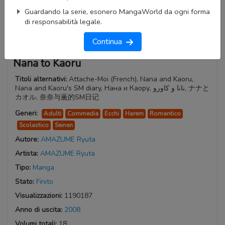
Guardando la serie, esonero MangaWorld da ogni forma
di responsabilità legale.
Continua
Nana to Kaoru
Titoli alternativi:
Attache-Moi (French), Nana and Kaoru,
Nana and Kaoru's SM diary, Нана и Каору, نانا و كاورو, ナナと
カオル, 奈奈与薫的SM日记
Generi:
Adulti
Commedia
Ecchi
Harem
Romantico
Scolastico
Seinen
Autore:
AMAZUME Ryuta
Artista:
AMAZUME Ryuta
Tipo:
Manga
Stato:
Finito
Visualizzazioni:
1190187
Anno di uscita:
2008
Volumi totali:
18