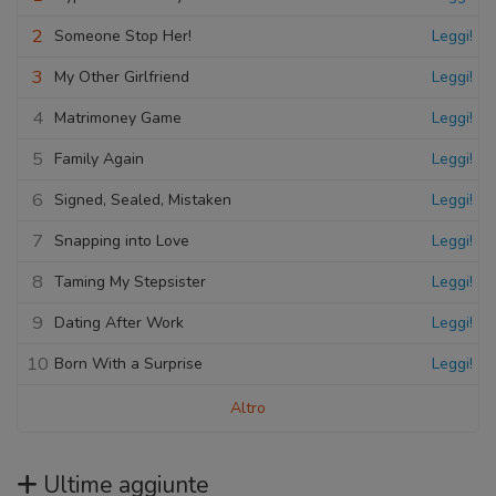
2
Someone Stop Her!
Leggi!
3
My Other Girlfriend
Leggi!
4
Matrimoney Game
Leggi!
5
Family Again
Leggi!
6
Signed, Sealed, Mistaken
Leggi!
7
Snapping into Love
Leggi!
8
Taming My Stepsister
Leggi!
9
Dating After Work
Leggi!
10
Born With a Surprise
Leggi!
Altro
Ultime aggiunte