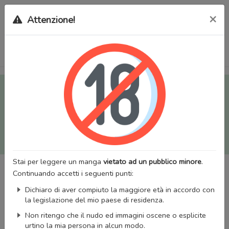
×
Attenzione!
Tutti i Doujinshi e Manga per adulti (+18) sono stati trasferiti
sul nostro nuovo sito (
mangaworldadult.net
); invece, per i
Manga classici, puoi utilizzare
MangaWorld
.
Potrai effettuare il
login
con il tuo account di MangaWorld
perchè
tutti i dati sono condivisi
tra i due siti,
quindi non
perderai alcun dato, inclusi bookmarks e premium
!
Stai per leggere un manga
vietato ad un pubblico minore
.
Continuando accetti i seguenti punti:
Dichiaro di aver compiuto la maggiore età in accordo con
la legislazione del mio paese di residenza.
Non ritengo che il nudo ed immagini oscene o esplicite
urtino la mia persona in alcun modo.