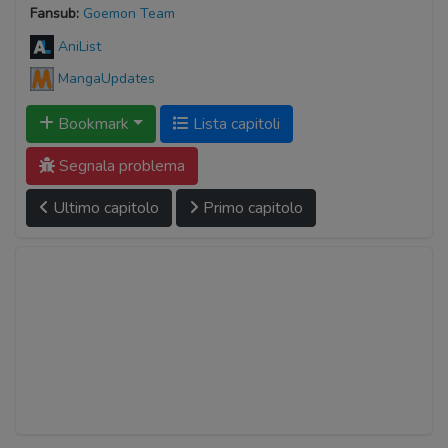
Fansub:
Goemon Team
AniList
MangaUpdates
Bookmark
Lista capitoli
Segnala problema
Ultimo capitolo
Primo capitolo