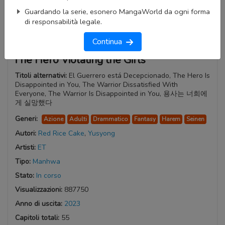
Guardando la serie, esonero MangaWorld da ogni forma
di responsabilità legale.
Continua
The Hero Violating the Girls
Titoli alternativi:
El Guerrero está Decepcionado, The Hero Is
Disappointed in You, The Warrior Dissatisfied With
Everyone, The Warrior Is Disappointed in You, 용사는 너희에
게 실망했다
Generi:
Azione
Adulti
Drammatico
Fantasy
Harem
Seinen
Autori:
Red Rice Cake
,
Yusyong
Artisti:
ET
Tipo:
Manhwa
Stato:
In corso
Visualizzazioni:
887750
Anno di uscita:
2023
Capitoli totali:
55