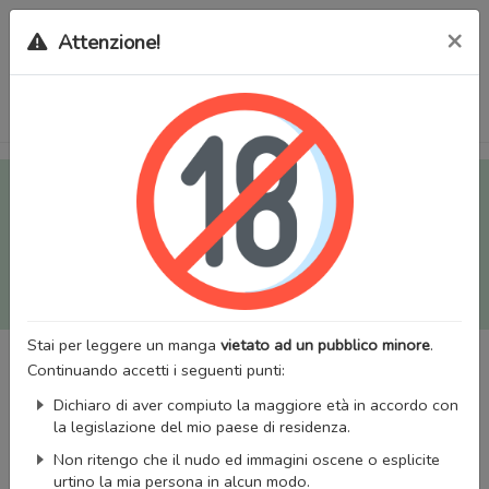
×
Attenzione!
Tutti i Doujinshi e Manga per adulti (+18) sono stati trasferiti
sul nostro nuovo sito (
mangaworldadult.net
); invece, per i
Manga classici, puoi utilizzare
MangaWorld
.
Potrai effettuare il
login
con il tuo account di MangaWorld
perchè
tutti i dati sono condivisi
tra i due siti,
quindi non
perderai alcun dato, inclusi bookmarks e premium
!
Stai per leggere un manga
vietato ad un pubblico minore
.
Continuando accetti i seguenti punti:
Dichiaro di aver compiuto la maggiore età in accordo con
la legislazione del mio paese di residenza.
Non ritengo che il nudo ed immagini oscene o esplicite
urtino la mia persona in alcun modo.