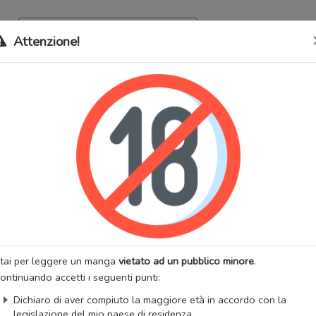
Archivio
Bookma
Attenzione!
 stati trasferiti sul nostro nuovo sito (
mangaworldadult.net
); invece,
 MangaWorld
perchè
tutti i dati sono condivisi
tra i due siti,
quindi non pe
Love Be Recycled?
lternativi:
사랑도 재활용이 되나요?
:
Maturo
Smut
Yuri
:
Hyuk
Artista:
Hyuk
anhwa
Stato:
Finito
zzazioni:
58149
Anno di uscita:
2021
tai per leggere un manga
vietato ad un pubblico minore
.
 totali:
4
Fansub:
Manga Yuri Ita
ontinuando accetti i seguenti punti:
iList
MangaUpdates
Dichiaro di aver compiuto la maggiore età in accordo con la
legislazione del mio paese di residenza.