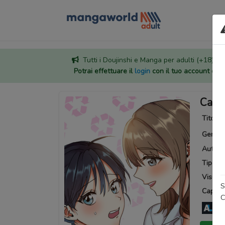
Tutti i Doujinshi e Manga per adulti (+18) sono
Potrai effettuare il
login
con il tuo account di
Can 
Titoli a
Generi
Autore
Tipo:
M
Visuali
S
Capitoli
C
An