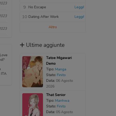
2023
9
No Escape
Leggi!
2023
10
Dating After Work
Leggi!
Altro
2023
Ultime aggiunte
 Love
Tatoe Migawari
ed?
Demo
n
Tipo:
Manga
 ITA
Stato:
Finito
Data:
06 Agosto
2026
That Senior
Tipo:
Manhwa
Stato:
Finito
Data:
05 Agosto