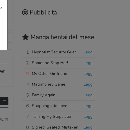
ia
Pubblicità
Manga hentai
del mese
1
Hypnotist Security Guar
Leggi!
2
Someone Stop Her!
Leggi!
Beh,
3
My Other Girlfriend
Leggi!
4
Matrimoney Game
Leggi!
5
Family Again
Leggi!
6
Snapping into Love
Leggi!
7
Taming My Stepsister
Leggi!
2023
8
Signed, Sealed, Mistaken
Leggi!