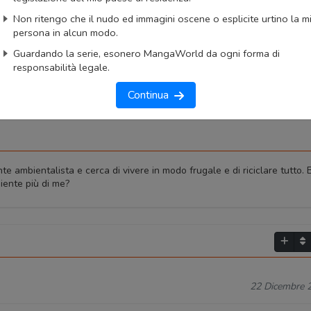
okmark
Lista capitoli
Segnala problema
Non ritengo che il nudo ed immagini oscene o esplicite urtino la m
persona in alcun modo.
imo capitolo
Primo capitolo
Guardando la serie, esonero MangaWorld da ogni forma di
responsabilità legale.
Continua
e ambientalista e cerca di vivere in modo frugale e di riciclare tutto. 
iente più di me?
22 Dicembre 