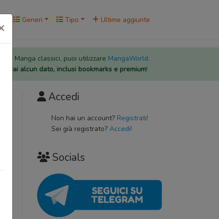
rk
Generi
Tipo
Ultime aggiunte
×
 per i Manga classici, puoi utilizzare
MangaWorld
.
rderai alcun dato, inclusi bookmarks e premium
!
Accedi
Non hai un account?
Registrati!
Sei già registrato?
Accedi!
Socials